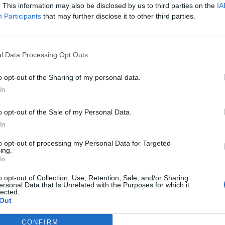
SUV
. This information may also be disclosed by us to third parties on the
IA
07/08/2026
Participants
that may further disclose it to other third parties.
l Data Processing Opt Outs
o opt-out of the Sharing of my personal data.
In
o opt-out of the Sale of my Personal Data.
In
to opt-out of processing my Personal Data for Targeted
ing.
 eActris
In
o opt-out of Collection, Use, Retention, Sale, and/or Sharing
ersonal Data that Is Unrelated with the Purposes for which it
lected.
Out
CONFIRM