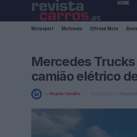
HOME
Motosport
Motomais
Offroad Moto
Revi
Mercedes Trucks 
camião elétrico d
by
Ricardo Carvalho
10/10/2023
in
Atualida