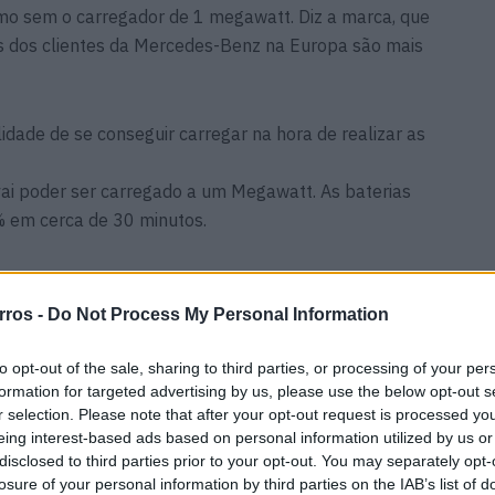
mo sem o carregador de 1 megawatt. Diz a marca, que
s dos clientes da Mercedes-Benz na Europa são mais
idade de se conseguir carregar na hora de realizar as
i poder ser carregado a um Megawatt. As baterias
 em cerca de 30 minutos.
rros -
Do Not Process My Personal Information
 Nissan
Torcal redefine luxo
egar à
sensorial no primeiro SUV
to opt-out of the sale, sharing to third parties, or processing of your per
elétrico da Bentley
formation for targeted advertising by us, please use the below opt-out s
08/08/2026
r selection. Please note that after your opt-out request is processed y
eing interest-based ads based on personal information utilized by us or
aos
Futuro BMW iX1 acelera e a
disclosed to third parties prior to your opt-out. You may separately opt-
ação
Neue Klasse muda tudo no
losure of your personal information by third parties on the IAB’s list of