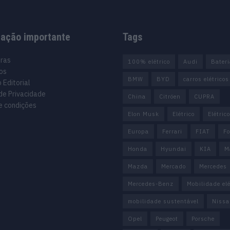
mação importante
Tags
uras
100% elétrico
Audi
Bater
os
BMW
BYD
carros elétricos
 Editorial
 de Privacidade
China
Citröen
CUPRA
e condições
Elon Musk
Elétrico
Elétric
Europa
Ferrari
FIAT
Fo
Honda
Hyundai
KIA
M
Mazda
Mercado
Mercedes
Mercedes-Benz
Mobilidade elé
mobilidade sustentável
Nissa
Opel
Peugeot
Porsche