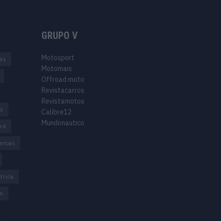
GRUPO V
Motosport
ias
Motomais
Offroad moto
Revistacarros
Revistamotos
os
Calibre12
Mundonautico
rd
arcas
trica
n