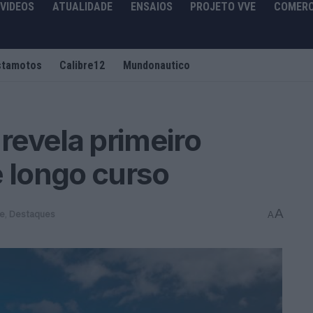
VIDEOS
ATUALIDADE
ENSAIOS
PROJETO VVE
COMERC
stamotos
Calibre12
Mundonautico
revela primeiro
e longo curso
A
de
,
Destaques
A