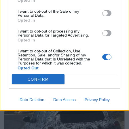
Opted In
Henrique Lopes
I want to opt-out of the Sale of my
Personal Data.
Opted In
Related Posts
I want to opt-out of processing my
Personal Data for Targeted Advertising.
Opted In
I want to opt-out of Collection, Use,
Retention, Sale, and/or Sharing of my
Personal Data that Is Unrelated with the
Purposes for which it was collected.
Opted Out
Trump lança ataque aos elétricos com
CONFIRM
acusação inesperada
BY
VIRGILIO MACHADO
07/08/2026
Data Deletion
Data Access
Privacy Policy