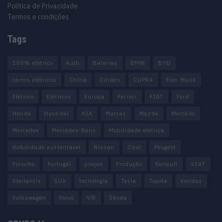
Política de Privacidade
Termos e condições
Tags
100% elétrico
Audi
Baterias
BMW
BYD
carros elétricos
China
Citröen
CUPRA
Elon Musk
Elétrico
Elétricos
Europa
Ferrari
FIAT
Ford
Honda
Hyundai
KIA
Marcas
Mazda
Mercado
Mercedes
Mercedes-Benz
Mobilidade elétrica
mobilidade sustentável
Nissan
Opel
Peugeot
Porsche
Portugal
preços
Produção
Renault
SEAT
Stellantis
SUV
tecnologia
Tesla
Toyota
Vendas
Volkswagen
Volvo
VW
Škoda