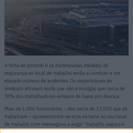
A falta de pessoal e as inadequadas medidas de
segurança no local de trabalho estão a conduzir a um
elevado número de acidentes. Os responsáveis do
sindicato afirmam ainda que não é invulgar que cerca de
30% dos trabalhadores estejam de baixa por doença.
Mais de 1.000 funcionários – dos cerca de 12.000 que ali
trabalham – apresentaram-se esta semana no seu local
de trabalho com mensagens a exigir “trabalho seguro e
justo”.