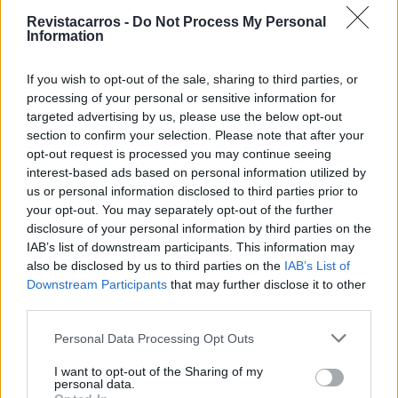
Revistacarros -
Do Not Process My Personal
A Reuters falou inclusivamente com alguns
Information
trabalhadores da fábrica e ainda que alguns tenham
comentado a sua satisfação com as suas condições de
If you wish to opt-out of the sale, sharing to third parties, or
processing of your personal or sensitive information for
trabalho atuais, dois terços dos entrevistados afirmaram
targeted advertising by us, please use the below opt-out
que a pressão é demasiado elevada, tendo alguns
section to confirm your selection. Please note that after your
relatado uma elevada incidência de acidentes e
opt-out request is processed you may continue seeing
problemas com o pagamento de horas extraordinárias.
interest-based ads based on personal information utilized by
us or personal information disclosed to third parties prior to
Dois deles disseram igualmente que não estavam
your opt-out. You may separately opt-out of the further
autorizados a falar com os meios de comunicação social.
disclosure of your personal information by third parties on the
IAB’s list of downstream participants. This information may
Tags:
Alemanha
Elon Musk
sindicato
Tesla
also be disclosed by us to third parties on the
IAB’s List of
Downstream Participants
that may further disclose it to other
third parties.
Personal Data Processing Opt Outs
I want to opt-out of the Sharing of my
personal data.