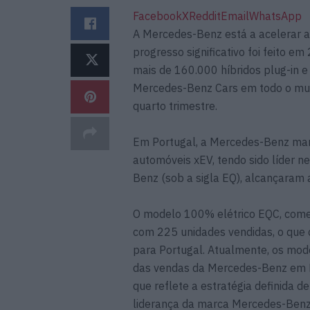
Facebook
X
Reddit
Email
WhatsApp
A Mercedes-Benz está a acelerar a
progresso significativo foi feito
mais de 160.000 híbridos plug-in e
Mercedes-Benz Cars em todo o mun
quarto trimestre.
Em Portugal, a Mercedes-Benz man
automóveis xEV, tendo sido líder 
Benz (sob a sigla EQ), alcançaram
O modelo 100% elétrico EQC, comer
com 225 unidades vendidas, o que 
para Portugal. Atualmente, os mo
das vendas da Mercedes-Benz em P
que reflete a estratégia definida 
liderança da marca Mercedes-Benz 