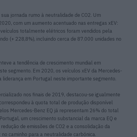
 sua jornada rumo à neutralidade de CO2. Um
 em 2020, com um aumento acentuado nas entregas xEV:
 veículos totalmente elétricos foram vendidos pela
do (+ 228,8%), incluindo cerca de 87.000 unidades no
teve a tendência de crescimento mundial em
neste segmento. Em 2020, os veículos xEV da Mercedes-
 a liderança em Portugal neste importante segmento.
cializado nos finais de 2019, destacou-se igualmente
correspondeu à quota total de produção disponível
delos Mercedes-Benz EQ já representam 26% do total
ortugal, um crescimento substancial da marca EQ e
de redução de emissões de CO2 e a consolidação da
no caminho para a neutralidade carbónica.