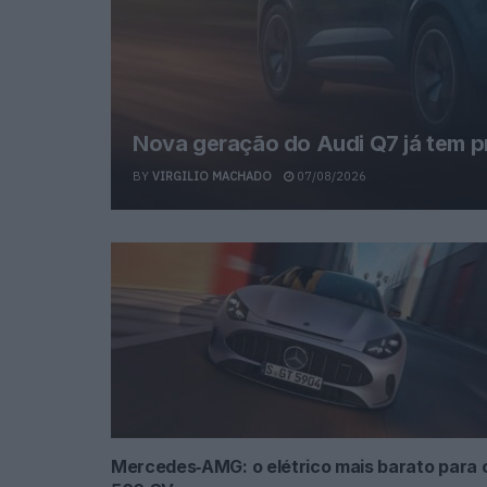
Nova geração do Audi Q7 já tem p
BY
VIRGILIO MACHADO
07/08/2026
Mercedes‑AMG: o elétrico mais barato para 