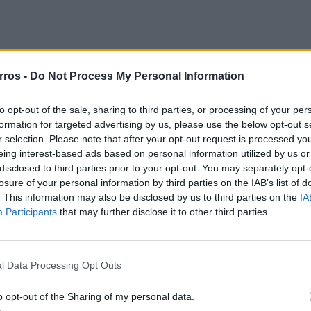
rros -
Do Not Process My Personal Information
 Q7 já
Mercedes‑AMG: o elétrico
ugal
mais barato para os 500 CV
to opt-out of the sale, sharing to third parties, or processing of your per
07/08/2026
formation for targeted advertising by us, please use the below opt-out s
r selection. Please note that after your opt-out request is processed y
a pick-
Smart #2 revela-se — mas
eing interest-based ads based on personal information utilized by us or
ta à
ainda guarda segredos
disclosed to third parties prior to your opt-out. You may separately opt-
importantes
losure of your personal information by third parties on the IAB’s list of
07/08/2026
. This information may also be disclosed by us to third parties on the
IA
Participants
that may further disclose it to other third parties.
l Data Processing Opt Outs
o opt-out of the Sharing of my personal data.