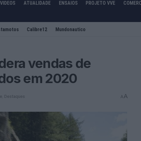
VIDEOS
ATUALIDADE
ENSAIOS
PROJETO VVE
COMERC
stamotos
Calibre12
Mundonautico
dera vendas de
cados em 2020
A
de
,
Destaques
A