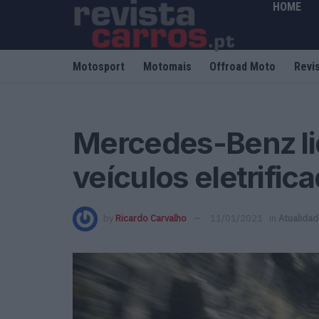
HOME
Motosport
Motomais
Offroad Moto
Revi
Mercedes-Benz li
veículos eletrifi
by
Ricardo Carvalho
11/01/2021
in
Atualida