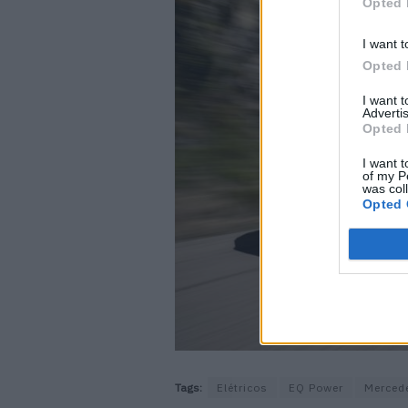
Opted 
I want t
Opted 
I want 
Advertis
Opted 
I want t
of my P
was col
Opted 
Tags:
Elétricos
EQ Power
Merced