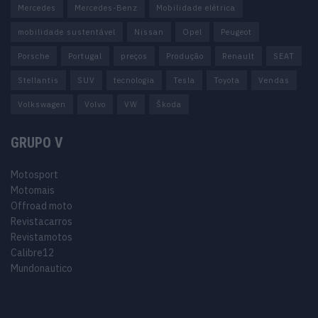
Mercedes
Mercedes-Benz
Mobilidade elétrica
mobilidade sustentável
Nissan
Opel
Peugeot
Porsche
Portugal
preços
Produção
Renault
SEAT
Stellantis
SUV
tecnologia
Tesla
Toyota
Vendas
Volkswagen
Volvo
VW
Škoda
GRUPO V
Motosport
Motomais
Offroad moto
Revistacarros
Revistamotos
Calibre12
Mundonautico