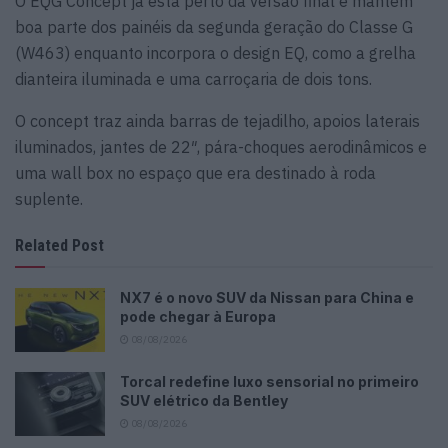
O EQG Concept já está perto da versão final e mantém
boa parte dos painéis da segunda geração do Classe G
(W463) enquanto incorpora o design EQ, como a grelha
dianteira iluminada e uma carroçaria de dois tons.
O concept traz ainda barras de tejadilho, apoios laterais
iluminados, jantes de 22″, pára-choques aerodinâmicos e
uma wall box no espaço que era destinado à roda
suplente.
Related Post
NX7 é o novo SUV da Nissan para China e
pode chegar à Europa
08/08/2026
Torcal redefine luxo sensorial no primeiro
SUV elétrico da Bentley
08/08/2026