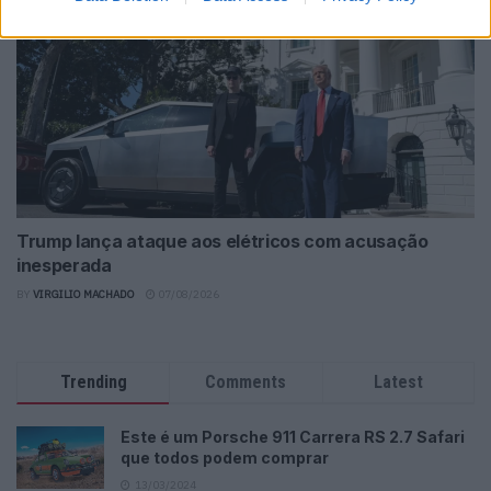
Trump lança ataque aos elétricos com acusação
inesperada
BY
VIRGILIO MACHADO
07/08/2026
Trending
Comments
Latest
Este é um Porsche 911 Carrera RS 2.7 Safari
que todos podem comprar
13/03/2024