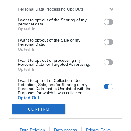
NX7 é o novo SUV da Nissan para China e
Personal Data Processing Opt Outs
pode chegar à Europa
I want to opt-out of the Sharing of my
BY
VIRGILIO MACHADO
08/08/2026
personal data.
Opted In
I want to opt-out of the Sale of my
Personal Data.
Opted In
I want to opt-out of processing my
Personal Data for Targeted Advertising.
Opted In
I want to opt-out of Collection, Use,
Retention, Sale, and/or Sharing of my
Personal Data that Is Unrelated with the
Purposes for which it was collected.
Opted Out
Torcal redefine luxo sensorial no primeiro SUV
CONFIRM
elétrico da Bentley
BY
VIRGILIO MACHADO
08/08/2026
Data Deletion
Data Access
Privacy Policy