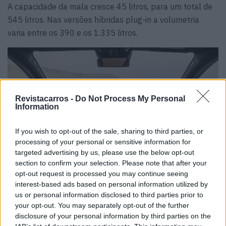
A capacidade da mala cresce 45 litros, para um total de
545 litros. Nas versões híbridas plug-in a volumetria
varia entre os 390 e os 1.335 litros.
Revistacarros -
Do Not Process My Personal
Information
If you wish to opt-out of the sale, sharing to third parties, or
processing of your personal or sensitive information for
targeted advertising by us, please use the below opt-out
section to confirm your selection. Please note that after your
opt-out request is processed you may continue seeing
interest-based ads based on personal information utilized by
us or personal information disclosed to third parties prior to
O restyling ainda inclui a adição de sistemas eletrificados
your opt-out. You may separately opt-out of the further
disclosure of your personal information by third parties on the
em todas as versões da gama GLC Coupé. Há opções