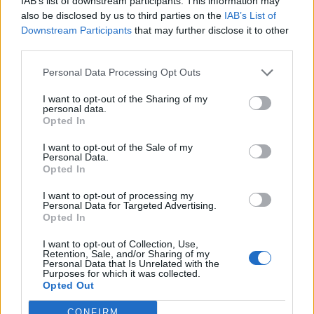
IAB’s list of downstream participants. This information may
equipadas com sistema híbrido leve (48V) e três híbridos
also be disclosed by us to third parties on the
IAB’s List of
plug-in, com potências entre os 197 CV do GLC 220d
Downstream Participants
that may further disclose it to other
4MATIC e os 381 CV do GLC 400e 4MATIC.
third parties.
Nos PHEV, a bateria de 31,2 kWh de capacidade
Personal Data Processing Opt Outs
proporciona uma autonomia elétrica de até 120
quilómetros.
I want to opt-out of the Sharing of my
personal data.
Opted In
Tags:
Mercedes-Benz GLC Coupé
I want to opt-out of the Sale of my
Personal Data.
Opted In
I want to opt-out of processing my
Personal Data for Targeted Advertising.
Opted In
I want to opt-out of Collection, Use,
Ricardo Carvalho
Retention, Sale, and/or Sharing of my
Personal Data that Is Unrelated with the
Purposes for which it was collected.
Opted Out
CONFIRM