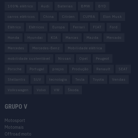
100% elétrico
Audi
Baterias
BMW
BYD
carros elétricos
China
Citröen
CUPRA
Elon Musk
Elétrico
Elétricos
Europa
Ferrari
FIAT
Ford
Honda
Hyundai
KIA
Marcas
Mazda
Mercado
Mercedes
Mercedes-Benz
Mobilidade elétrica
mobilidade sustentável
Nissan
Opel
Peugeot
Porsche
Portugal
preços
Produção
Renault
SEAT
Stellantis
SUV
tecnologia
Tesla
Toyota
Vendas
Volkswagen
Volvo
VW
Škoda
GRUPO V
Motosport
Motomais
Offroad moto