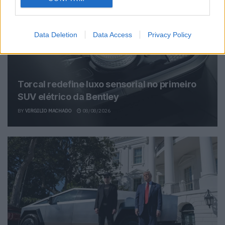
Related Posts
Data Deletion
Data Access
Privacy Policy
Torcal redefine luxo sensorial no primeiro
SUV elétrico da Bentley
BY
VIRGILIO MACHADO
08/08/2026