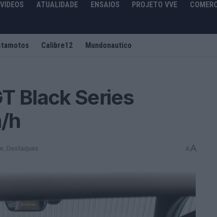
VIDEOS
ATUALIDADE
ENSAIOS
PROJETO VVE
COMERC
stamotos
Calibre12
Mundonautico
 Black Series
/h
A
de
,
Destaques
A