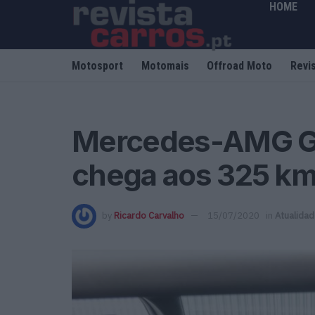
HOME
Motosport
Motomais
Offroad Moto
Revi
Mercedes-AMG GT
chega aos 325 km
by
Ricardo Carvalho
15/07/2020
in
Atualida