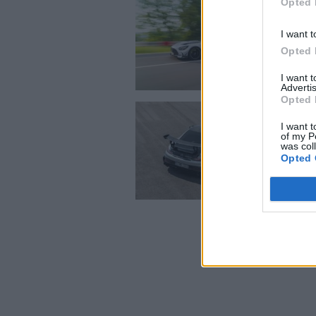
Opted 
I want t
Opted 
I want 
Advertis
Opted 
I want t
of my P
was col
Opted 