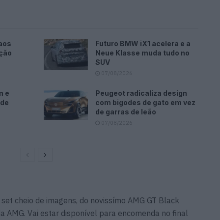
aos
Futuro BMW iX1 acelera e a
ação
Neue Klasse muda tudo no
SUV
07/08/2026
m e
Peugeot radicaliza design
ode
com bigodes de gato em vez
de garras de leão
07/08/2026
m set cheio de imagens, do novissímo AMG GT Black
da AMG. Vai estar disponível para encomenda no final