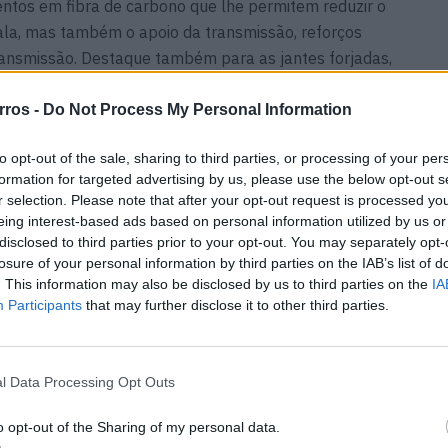
entos em fibra de carbono que lhe permitem reduzir o
mala, mas também o apoio da transmissão, reforços
 transmissão. Destaque também para as jantes forjadas,
ros dianteiro e traseiro mais finos.
rros -
Do Not Process My Personal Information
lementos decorativos específicos, com revestimentos
to opt-out of the sale, sharing to third parties, or processing of your per
com pespontos em preto e laranja, além de aplicações
formation for targeted advertising by us, please use the below opt-out s
conta com puxadores das portas de laço. Entre as
r selection. Please note that after your opt-out request is processed y
carbono e um AMG Track Package que acrescenta uma
eing interest-based ads based on personal information utilized by us or
o, cintos de segurança de quatro apoios e um extintor.
disclosed to third parties prior to your opt-out. You may separately opt-
losure of your personal information by third parties on the IAB’s list of
. This information may also be disclosed by us to third parties on the
IA
Participants
that may further disclose it to other third parties.
l Data Processing Opt Outs
o opt-out of the Sharing of my personal data.