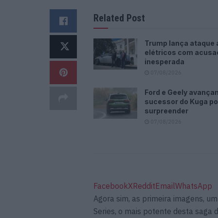
Related Post
Trump lança ataque 
elétricos com acus
inesperada
07/08/2026
Ford e Geely avança
sucessor do Kuga p
surpreender
07/08/2026
Facebook
X
Reddit
Email
WhatsApp
Agora sim, as primeira imagens, u
Series, o mais potente desta saga 