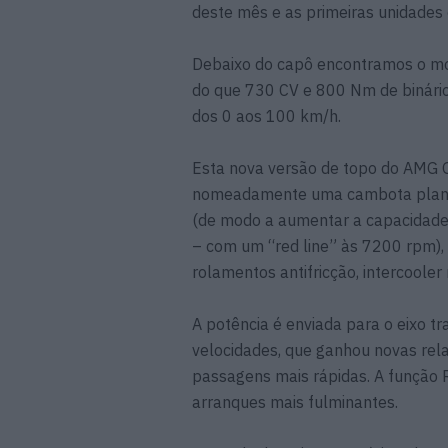
deste mês e as primeiras unidades
Debaixo do capô encontramos o mo
do que 730 CV e 800 Nm de binári
dos 0 aos 100 km/h.
Esta nova versão de topo do AMG 
nomeadamente uma cambota plana 
(de modo a aumentar a capacidade
– com um “red line” às 7200 rpm),
rolamentos antifricção, intercoole
A potência é enviada para o eixo t
velocidades, que ganhou novas rela
passagens mais rápidas. A função R
arranques mais fulminantes.