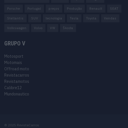
Porsche
Portugal
preços
Produção
Renault
SEAT
Stellantis
SUV
tecnologia
Tesla
Toyota
Vendas
Volkswagen
Volvo
VW
Škoda
GRUPO V
Motosport
Motomais
Offroad moto
Revistacarros
Revistamotos
Calibre12
Mundonautico
© 2025 RevistaCarros