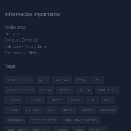
Informação importante
Assinaturas
Contactos
Estatuto Editorial
Política de Privacidade
Termos e condições
Tags
100% elétrico
Audi
Baterias
BMW
BYD
carros elétricos
China
Citröen
CUPRA
Elon Musk
Elétrico
Elétricos
Europa
Ferrari
FIAT
Ford
Honda
Hyundai
KIA
Marcas
Mazda
Mercado
Mercedes
Mercedes-Benz
Mobilidade elétrica
mobilidade sustentável
Nissan
Opel
Peugeot