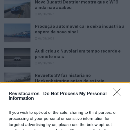
Novo Bugatti Destrier mostra que o W16
ainda não acabou
06/08/2026
Produção automóvel cai e deixa indústria à
espera de novo sinal
06/08/2026
Audi criou o Nuvolari em tempo recorde e
promete mais
06/08/2026
Revuelto SV faz história no
Hockenheimring antes da estreia
06/08/2026
Revistacarros -
Do Not Process My Personal
Information
If you wish to opt-out of the sale, sharing to third parties, or
processing of your personal or sensitive information for
targeted advertising by us, please use the below opt-out
Tags:
C63 S E
Mercedes-AMG