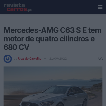
Mercedes-AMG C63 S E tem
motor de quatro cilindros e
680 CV
A
by
Ricardo Carvalho
21/09/2022
A