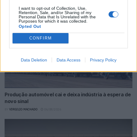
I want to opt-out of Collection, Use,
BY
VIRGILIO MACHADO
06/08/2026
Retention, Sale, and/or Sharing of my
Personal Data that Is Unrelated with the
Purposes for which it was collected.
Opted Out
CONFIRM
Data Deletion
Data Access
Privacy Policy
Produção automóvel cai e deixa indústria à espera de
novo sinal
BY
VIRGILIO MACHADO
06/08/2026