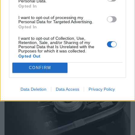
Personal Data.
Related Posts
Opted In
I want to opt-out of processing my
Personal Data for Targeted Advertising.
Opted In
I want to opt-out of Collection, Use,
Retention, Sale, and/or Sharing of my
Personal Data that Is Unrelated with the
Purposes for which it was collected.
NX7 é o novo SUV da Nissan para China e
Opted Out
pode chegar à Europa
CONFIRM
BY
VIRGILIO MACHADO
08/08/2026
Data Deletion
Data Access
Privacy Policy