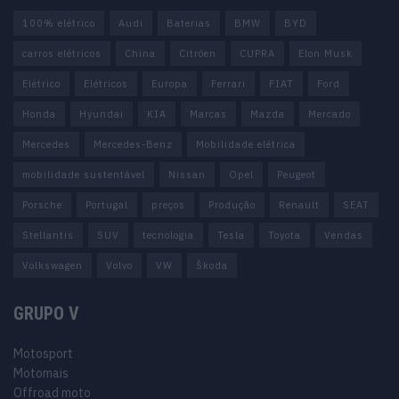
100% elétrico
Audi
Baterias
BMW
BYD
carros elétricos
China
Citröen
CUPRA
Elon Musk
Elétrico
Elétricos
Europa
Ferrari
FIAT
Ford
Honda
Hyundai
KIA
Marcas
Mazda
Mercado
Mercedes
Mercedes-Benz
Mobilidade elétrica
mobilidade sustentável
Nissan
Opel
Peugeot
Porsche
Portugal
preços
Produção
Renault
SEAT
Stellantis
SUV
tecnologia
Tesla
Toyota
Vendas
Volkswagen
Volvo
VW
Škoda
GRUPO V
Motosport
Motomais
Offroad moto