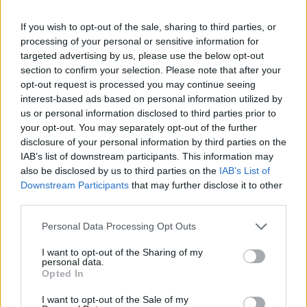
Stellantis, através do certificado Check+, garantindo a
If you wish to opt-out of the sale, sharing to third parties, or
mesma proteção oferecida aos veículos novos.
processing of your personal or sensitive information for
targeted advertising by us, please use the below opt-out
Leia ainda:
Stellantis e CATL vão construir fábrica de
section to confirm your selection. Please note that after your
baterias LFP em Espanha
opt-out request is processed you may continue seeing
interest-based ads based on personal information utilized by
Tags:
Citröen
Diésel
DS
Motores Combustão
Opel
us or personal information disclosed to third parties prior to
your opt-out. You may separately opt-out of the further
Peugeot
Stellantis
disclosure of your personal information by third parties on the
IAB’s list of downstream participants. This information may
also be disclosed by us to third parties on the
IAB’s List of
Downstream Participants
that may further disclose it to other
third parties.
Personal Data Processing Opt Outs
Vitor Mendes
I want to opt-out of the Sharing of my
personal data.
Opted In
I want to opt-out of the Sale of my