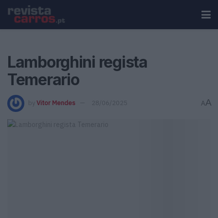
Lamborghini regista
Temerario
A
by
Vitor Mendes
28/06/2025
A