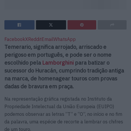
Facebook
X
Reddit
Email
WhatsApp
Temerario, significa a
rrojado, a
rriscado e
perigoso em português, e pode ser o nome
escolhido pela
Lamborghini
para batizar o
sucessor do Huracán, cumprindo tradição antiga
na marca, de homenagear touros com provas
dadas de bravura em praça.
Na representação gráfica registada no Instituto da
Propriedade Intelectual da União Europeia (EUIPO)
podemos observar as letras “T” e “O”, no início e no fim
da palavra, uma espécie de recorte a lembrar os chifres
de um touro.