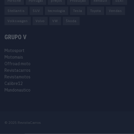
Porsche
Portugal
preços
Produção
Renault
SEAT
Stellantis
SUV
tecnologia
Tesla
Toyota
Vendas
Volkswagen
Volvo
VW
Škoda
GRUPO V
Motosport
Motomais
Offroad moto
Revistacarros
Revistamotos
Calibre12
Mundonautico
© 2025 RevistaCarros