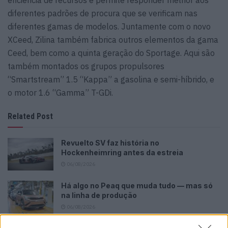
eficiência de recursos e permite responder melhor aos
diferentes padrões de procura que se verificam nas
diferentes gamas de modelos. Juntamente com o novo
XCeed, Zilina também fabrica outros elementos da gama
Ceed, bem como a quinta geração do Sportage. Aqui são
também montados os grupos propulsores
“Smartstream” 1.5 “Kappa” a gasolina e semi-híbrido, e
o motor 1.6 “Gamma” T-GDi.
Related Post
Revuelto SV faz história no
Hockenheimring antes da estreia
06/08/2026
Há algo no Peaq que muda tudo — mas só
na linha de produção
06/08/2026