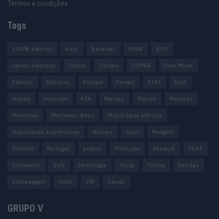
Termos e condições
Tags
100% elétrico
Audi
Baterias
BMW
BYD
carros elétricos
China
Citröen
CUPRA
Elon Musk
Elétrico
Elétricos
Europa
Ferrari
FIAT
Ford
Honda
Hyundai
KIA
Marcas
Mazda
Mercado
Mercedes
Mercedes-Benz
Mobilidade elétrica
mobilidade sustentável
Nissan
Opel
Peugeot
Porsche
Portugal
preços
Produção
Renault
SEAT
Stellantis
SUV
tecnologia
Tesla
Toyota
Vendas
Volkswagen
Volvo
VW
Škoda
GRUPO V