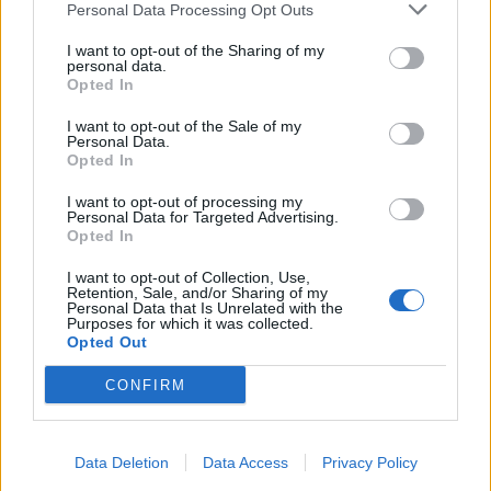
pode chegar à Europa
Personal Data Processing Opt Outs
BY
VIRGILIO MACHADO
08/08/2026
I want to opt-out of the Sharing of my
personal data.
Opted In
I want to opt-out of the Sale of my
Personal Data.
Opted In
I want to opt-out of processing my
Personal Data for Targeted Advertising.
Opted In
I want to opt-out of Collection, Use,
Retention, Sale, and/or Sharing of my
Personal Data that Is Unrelated with the
Purposes for which it was collected.
Torcal redefine luxo sensorial no primeiro SUV
Opted Out
elétrico da Bentley
CONFIRM
BY
VIRGILIO MACHADO
08/08/2026
Data Deletion
Data Access
Privacy Policy