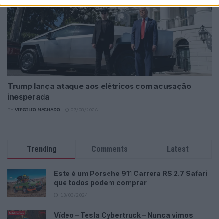
Trump lança ataque aos elétricos com acusação
inesperada
BY
VIRGILIO MACHADO
07/08/2026
Trending
Comments
Latest
Este é um Porsche 911 Carrera RS 2.7 Safari
que todos podem comprar
13/03/2024
Vídeo – Tesla Cybertruck – Nunca vimos