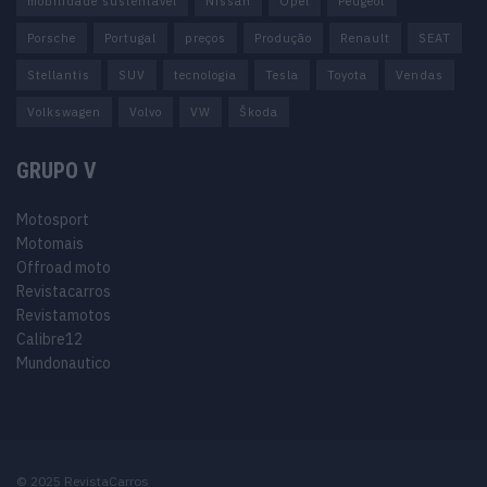
mobilidade sustentável
Nissan
Opel
Peugeot
Porsche
Portugal
preços
Produção
Renault
SEAT
Stellantis
SUV
tecnologia
Tesla
Toyota
Vendas
Volkswagen
Volvo
VW
Škoda
GRUPO V
Motosport
Motomais
Offroad moto
Revistacarros
Revistamotos
Calibre12
Mundonautico
© 2025 RevistaCarros