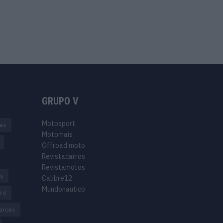
GRUPO V
Motosport
ias
Motomais
Offroad moto
Revistacarros
Revistamotos
os
Calibre12
Mundonautico
rd
arcas