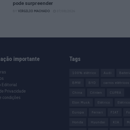
pode surpreender
BY
VIRGILIO MACHADO
07/08/2026
mação importante
Tags
uras
100% elétrico
Audi
Bater
os
BMW
BYD
carros elétricos
 Editorial
 de Privacidade
China
Citröen
CUPRA
e condições
Elon Musk
Elétrico
Elétric
Europa
Ferrari
FIAT
Fo
Honda
Hyundai
KIA
M