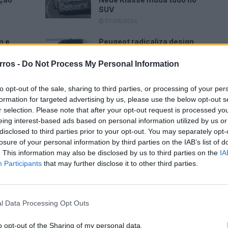
SUV
07/08/2026
m e
Peugeot radicaliza design
ode
com bigodes de gato em vez
de garras de leão
rros -
Do Not Process My Personal Information
07/08/2026
to opt-out of the sale, sharing to third parties, or processing of your per
formation for targeted advertising by us, please use the below opt-out s
r selection. Please note that after your opt-out request is processed y
eing interest-based ads based on personal information utilized by us or
disclosed to third parties prior to your opt-out. You may separately opt-
do de todas as etapas. Nas provas de contra-relógio,
losure of your personal information by third parties on the IAB’s list of
 o 4×4 britânico é autorizado a seguir os seus ciclistas,
. This information may also be disclosed by us to third parties on the
IA
Participants
that may further disclose it to other third parties.
s quatro marcas conseguem ser rentáveis
l Data Processing Opt Outs
ce
o opt-out of the Sharing of my personal data.