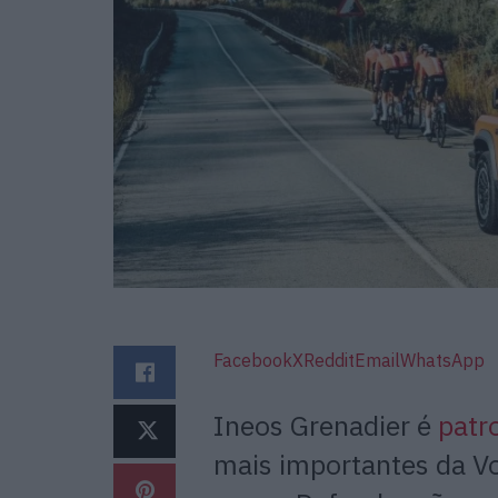
Facebook
X
Reddit
Email
WhatsApp
Ineos
Grenadier
é
patro
mais importantes da Vo