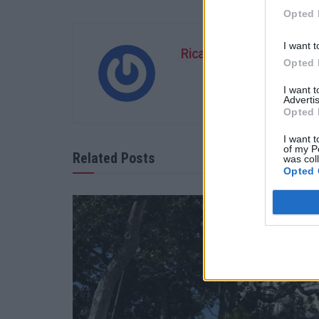
Opted 
I want t
Ricardo Carvalho
Opted 
I want 
Advertis
Opted 
I want t
of my P
Related Posts
was col
Opted 