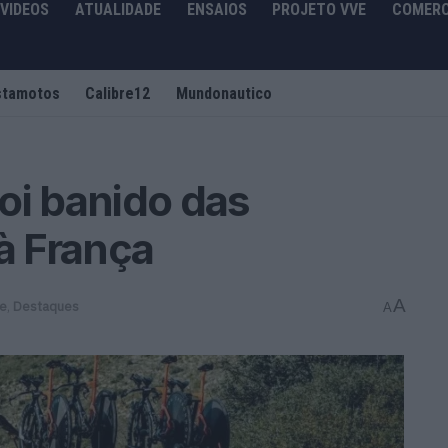
VIDEOS
ATUALIDADE
ENSAIOS
PROJETO VVE
COMERC
stamotos
Calibre12
Mundonautico
oi banido das
à França
A
de
,
Destaques
A