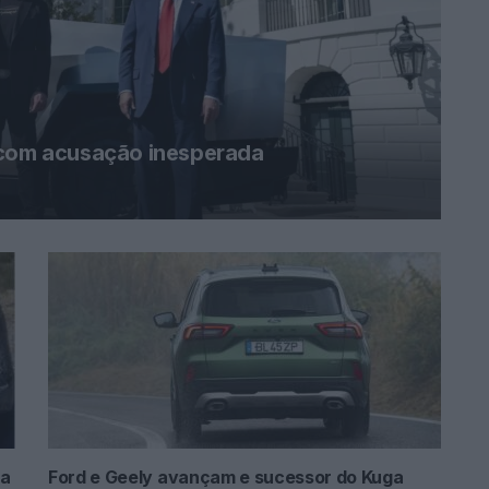
 com acusação inesperada
da
Ford e Geely avançam e sucessor do Kuga