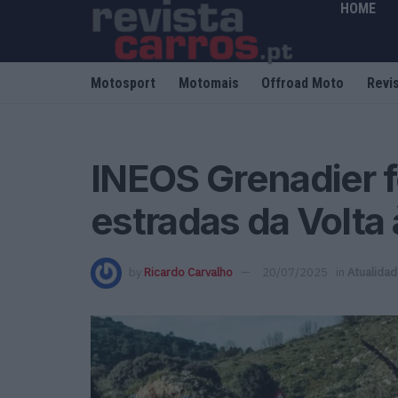
HOME
Motosport
Motomais
Offroad Moto
Revi
INEOS Grenadier f
estradas da Volta 
by
Ricardo Carvalho
20/07/2025
in
Atualida