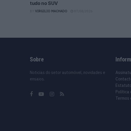
tudo no SUV
BY
VIRGILIO MACHADO
07/08/2026
Sobre
Infor
Noticias do setor automóvel, novidades e
Assinat
ensaios.
Contact
Estatuto
Política
Termos 