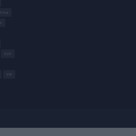
trica
n
SUV
VW