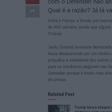
com o Defender não and
Qual é a razão? Já lá 
Volta à França: a
Skoda
, por exemp
de 400 veículos, sendo que alguns
Octavia
.
Jacky
Durand
, jornalista destacad
havia desaparecido por um motivo m
prejudica a visibilidade dos outros 
para os mecânicos pegarem nas bic
Grenadier
porque é muito mais alto
de provas.
Related Post
Trump lança ataque 
elétricos com acus