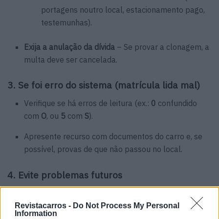
portagens noutro local, estacionamento pago,
testemunhas).
Exija a anulação da dívida
– Se provar a clonagem, a
multa deve ser cancelada.
3. Se foi erro do sistema (matrícula lida mal)
Verifique se há erros de leitura (ex.:
0
confundido
com
O
, ou
5
com
S
).
Apresente recurso com documentos do carro e, se
possível, provas de que não passou no local.
4. Evite problemas futuros
Consulte regularmente o
Portal das
Contraordenações Rodoviárias
para ver multas em
Revistacarros -
Do Not Process My Personal
Information
seu nome.