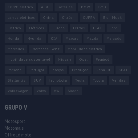
100% elétrico
Audi
Baterias
BMW
BYD
carros elétricos
China
Citröen
CUPRA
Elon Musk
Elétrico
Elétricos
Europa
Ferrari
FIAT
Ford
Honda
Hyundai
KIA
Marcas
Mazda
Mercado
Mercedes
Mercedes-Benz
Mobilidade elétrica
mobilidade sustentável
Nissan
Opel
Peugeot
Porsche
Portugal
preços
Produção
Renault
SEAT
Stellantis
SUV
tecnologia
Tesla
Toyota
Vendas
Volkswagen
Volvo
VW
Škoda
GRUPO V
Motosport
Motomais
Offroad moto