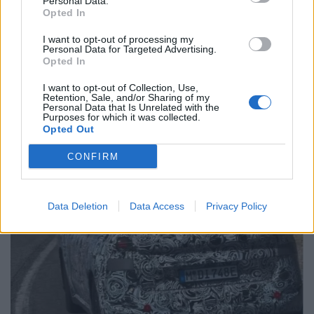
Related Posts
Personal Data.
Opted In
I want to opt-out of processing my
Personal Data for Targeted Advertising.
Opted In
I want to opt-out of Collection, Use,
Retention, Sale, and/or Sharing of my
Personal Data that Is Unrelated with the
Purposes for which it was collected.
Trump lança ataque aos elétricos com
Opted Out
acusação inesperada
CONFIRM
BY
VIRGILIO MACHADO
07/08/2026
Data Deletion
Data Access
Privacy Policy