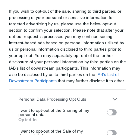
If you wish to opt-out of the sale, sharing to third parties, or
Se suspeitar de clonagem, coloque um
adesivo
processing of your personal or sensitive information for
distintivo
no carro (ajuda a diferenciar em câmeras).
targeted advertising by us, please use the below opt-out
section to confirm your selection. Please note that after your
Leia ainda:
Uma semana de radares: estes são os pontos
opt-out request is processed you may continue seeing
a evitar
interest-based ads based on personal information utilized by
us or personal information disclosed to third parties prior to
your opt-out. You may separately opt-out of the further
Tags:
Multas
portagens
disclosure of your personal information by third parties on the
IAB’s list of downstream participants. This information may
also be disclosed by us to third parties on the
IAB’s List of
Downstream Participants
that may further disclose it to other
third parties.
Personal Data Processing Opt Outs
Vitor Mendes
I want to opt-out of the Sharing of my
personal data.
Opted In
I want to opt-out of the Sale of my