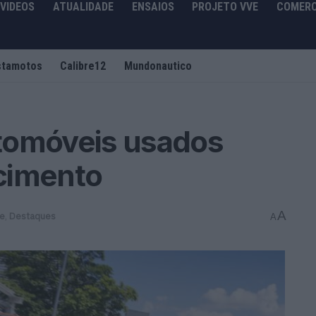
VIDEOS
ATUALIDADE
ENSAIOS
PROJETO VVE
COMERC
stamotos
Calibre12
Mundonautico
tomóveis usados
cimento
A
de
,
Destaques
A