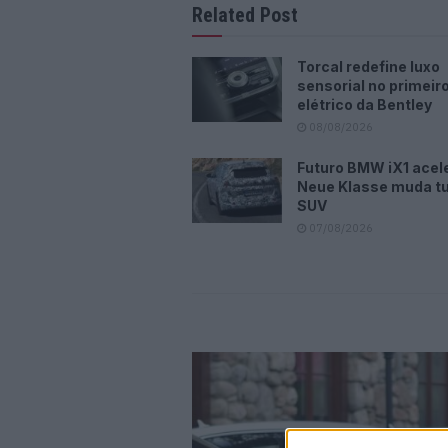
Related Post
Torcal redefine luxo
sensorial no primeir
elétrico da Bentley
08/08/2026
Futuro BMW iX1 acele
Neue Klasse muda t
SUV
07/08/2026