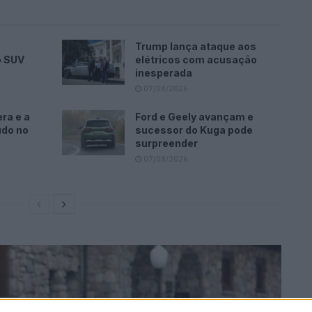
Trump lança ataque aos
o SUV
elétricos com acusação
inesperada
07/08/2026
ra e a
Ford e Geely avançam e
udo no
sucessor do Kuga pode
surpreender
07/08/2026