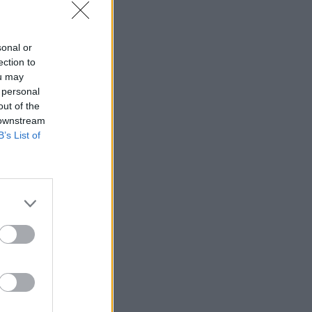
sonal or
ection to
ou may
 personal
out of the
 downstream
B’s List of