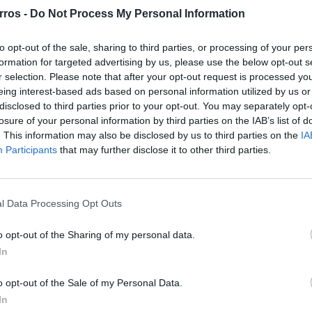
rros -
Do Not Process My Personal Information
to opt-out of the sale, sharing to third parties, or processing of your per
formation for targeted advertising by us, please use the below opt-out s
r selection. Please note that after your opt-out request is processed y
eing interest-based ads based on personal information utilized by us or
disclosed to third parties prior to your opt-out. You may separately opt-
losure of your personal information by third parties on the IAB’s list of
. This information may also be disclosed by us to third parties on the
IA
Participants
that may further disclose it to other third parties.
l Data Processing Opt Outs
o Standvirtual, com 50 mil quilómetros e a diesel,
ços já verificada nos meses anteriores, nomeadamente
o opt-out of the Sharing of my personal data.
2.800€), bem como o Mercedes-Benz A180 (31.500€).
In
an Qashqai (24.500€) revelam um ligeiro decréscimo dos
o.
o opt-out of the Sale of my Personal Data.
 pela BCA, os preços mantêm-se estáveis no comércio,
In