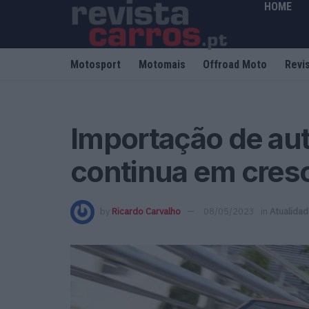
HOME
Motosport
Motomais
Offroad Moto
Revi
Importação de au
continua em cres
by
Ricardo Carvalho
08/05/2023
in
Atualida