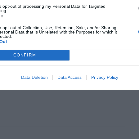
ho em abril, face ao mês anterior.
to opt-out of processing my Personal Data for Targeted
ing.
In
erifica-se um aumento de +25,1% no total do mercado
2022, mas ainda abaixo do pré-pandemia. No
o opt-out of Collection, Use, Retention, Sale, and/or Sharing
ersonal Data that Is Unrelated with the Purposes for which it
cimento de 37,6%. As energias alternativas (veículos
lected.
Out
esentaram cerca de 46% do mercado total de ligeiros em
CONFIRM
dos
Standvirtual
Data Deletion
Data Access
Privacy Policy