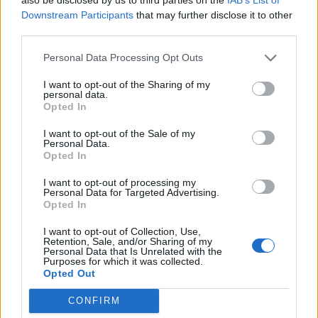
Downstream Participants
that may further disclose it to other
third parties.
Personal Data Processing Opt Outs
I want to opt-out of the Sharing of my
NX7 é o novo SUV da Nissan para China e
personal data.
pode chegar à Europa
Opted In
BY
VIRGILIO MACHADO
08/08/2026
I want to opt-out of the Sale of my
Personal Data.
Opted In
I want to opt-out of processing my
Personal Data for Targeted Advertising.
Opted In
I want to opt-out of Collection, Use,
Retention, Sale, and/or Sharing of my
Personal Data that Is Unrelated with the
Purposes for which it was collected.
Opted Out
CONFIRM