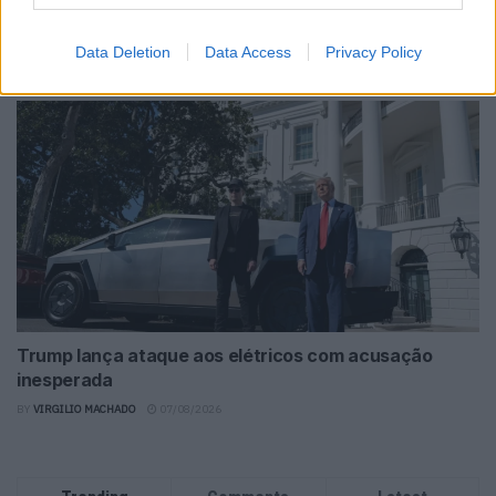
Torcal redefine luxo sensorial no primeiro SUV
elétrico da Bentley
Data Deletion
Data Access
Privacy Policy
BY
VIRGILIO MACHADO
08/08/2026
Trump lança ataque aos elétricos com acusação
inesperada
BY
VIRGILIO MACHADO
07/08/2026