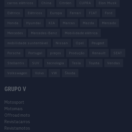
carros elétricos
China
Citröen
CUPRA
Elon Musk
Elétrico
Elétricos
Europa
Ferrari
FIAT
Ford
Honda
Hyundai
KIA
Marcas
Mazda
Mercado
Mercedes
Mercedes-Benz
Mobilidade elétrica
mobilidade sustentável
Nissan
Opel
Peugeot
Porsche
Portugal
preços
Produção
Renault
SEAT
Stellantis
SUV
tecnologia
Tesla
Toyota
Vendas
Volkswagen
Volvo
VW
Škoda
GRUPO V
Motosport
Motomais
Offroad moto
Revistacarros
Revistamotos