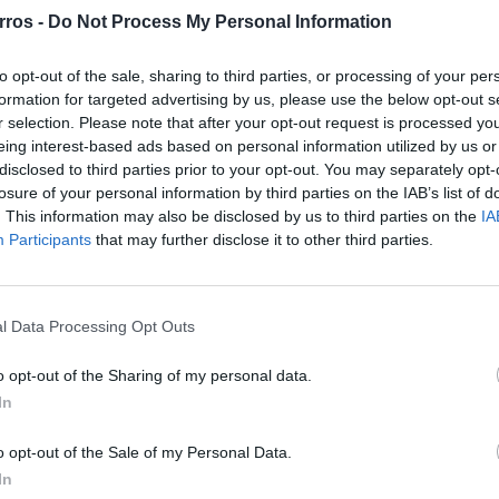
rros -
Do Not Process My Personal Information
to opt-out of the sale, sharing to third parties, or processing of your per
rbano e de aventura, não lhe falta igualmente uma mala
formation for targeted advertising by us, please use the below opt-out s
r selection. Please note that after your opt-out request is processed y
ta elétrica pintada na mesma cor da carroçaria,
eing interest-based ads based on personal information utilized by us or
lidade “last mile” para a cidade.
disclosed to third parties prior to your opt-out. You may separately opt-
losure of your personal information by third parties on the IAB’s list of
. This information may also be disclosed by us to third parties on the
IA
Participants
that may further disclose it to other third parties.
l Data Processing Opt Outs
o opt-out of the Sharing of my personal data.
In
o opt-out of the Sale of my Personal Data.
In