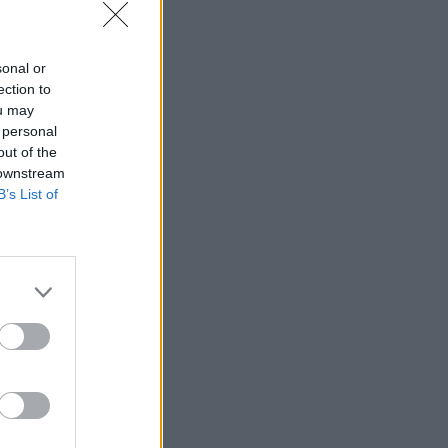
sonal or
ection to
ou may
 personal
out of the
 downstream
B’s List of