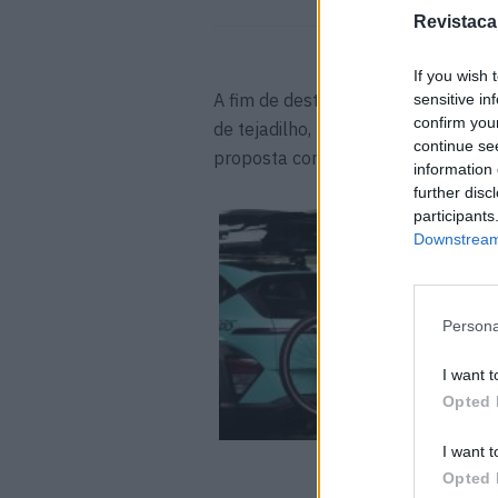
Revistaca
If you wish 
A fim de destacar o seu espírito u
sensitive in
confirm you
de tejadilho, bem como uma bicicle
continue se
proposta como uma solução de mobi
information 
further disc
participants
Downstream 
Persona
I want t
Opted 
I want t
Opted 