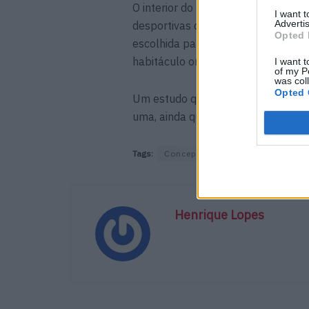
O interior do Jayde Concept foi t
I want 
Advertis
desportivas da Recaro – forradas a
Opted 
escolhida para a carroçaria – a a
habitáculo onde estão igualmente p
I want t
of my P
was col
Opted 
Um estudo que, certamente, iria de
uma, ainda que adaptada, versão d
Tags:
Concept
Elétrico
Hyundai
Henrique Lopes