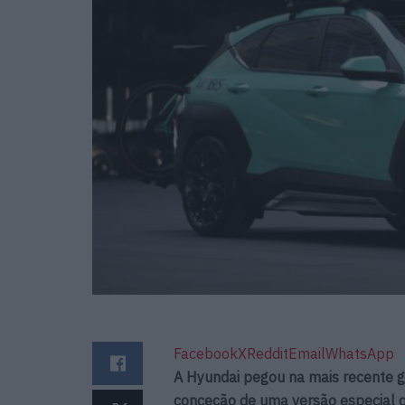
Facebook
X
Reddit
Email
WhatsApp
A Hyundai pegou na mais recente 
conceção de uma versão especial 