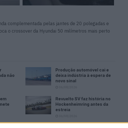
 ainda complementada pelas jantes de 20 polegadas e
oca o crossover da Hyundai 50 milímetros mais perto
r
Produção automóvel cai e
nda não
deixa indústria à espera de
novo sinal
06/08/2026
i em
Revuelto SV faz história no
omete
Hockenheimring antes da
estreia
06/08/2026