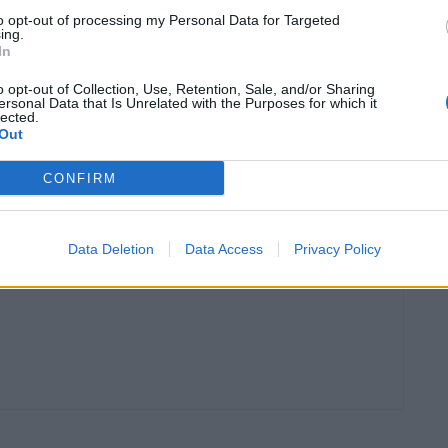
ambém alvo de personalização, com as baquets
to opt-out of processing my Personal Data for Targeted
ing.
 tecido com um padrão que condiz com a vistosa cor
In
ssumirem-se como o grande ponto de destaque num
resentes outros acessórios exclusivos.
o opt-out of Collection, Use, Retention, Sale, and/or Sharing
ersonal Data that Is Unrelated with the Purposes for which it
lected.
Out
ixar felizes muitos fãs do modelo caso evoluísse para
e produção.
CONFIRM
Kauai
SEMA
Data Deletion
Data Access
Privacy Policy