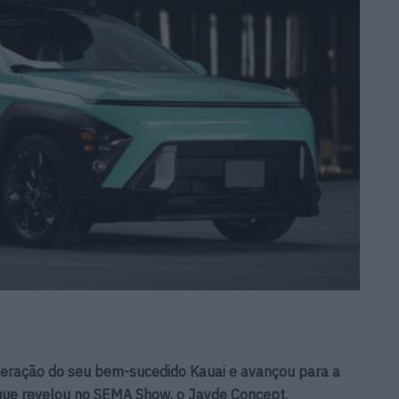
geração do seu bem-sucedido Kauai e avançou para a
que revelou no SEMA Show, o Jayde Concept.