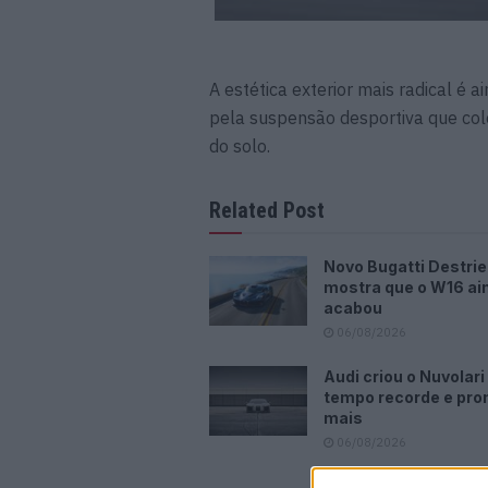
A estética exterior mais radical é
pela suspensão desportiva que col
do solo.
Related Post
Novo Bugatti Destrie
mostra que o W16 ai
acabou
06/08/2026
Audi criou o Nuvolar
tempo recorde e pr
mais
06/08/2026