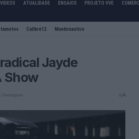
VIDEOS
ATUALIDADE
ENSAIOS
PROJETO VVE
COMERC
stamotos
Calibre12
Mundonautico
radical Jayde
A Show
A
e
,
Destaques
A