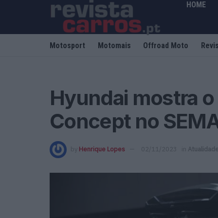
HOME
Motosport
Motomais
Offroad Moto
Revi
Hyundai mostra o 
Concept no SEM
by
Henrique Lopes
02/11/2023
in
Atualidad