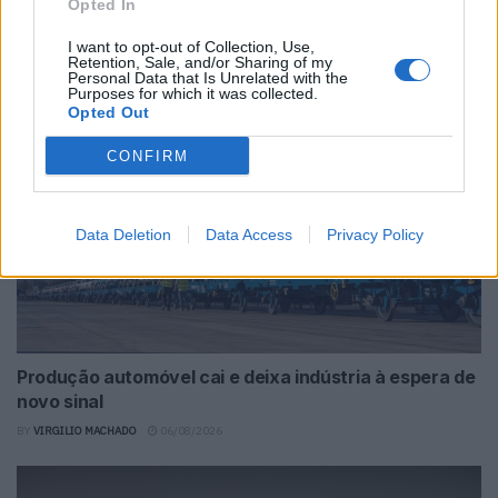
Novo Bugatti Destrier mostra que o W16
Opted In
ainda não acabou
I want to opt-out of Collection, Use,
Retention, Sale, and/or Sharing of my
BY
VIRGILIO MACHADO
06/08/2026
Personal Data that Is Unrelated with the
Purposes for which it was collected.
Opted Out
CONFIRM
Data Deletion
Data Access
Privacy Policy
Produção automóvel cai e deixa indústria à espera de
novo sinal
BY
VIRGILIO MACHADO
06/08/2026