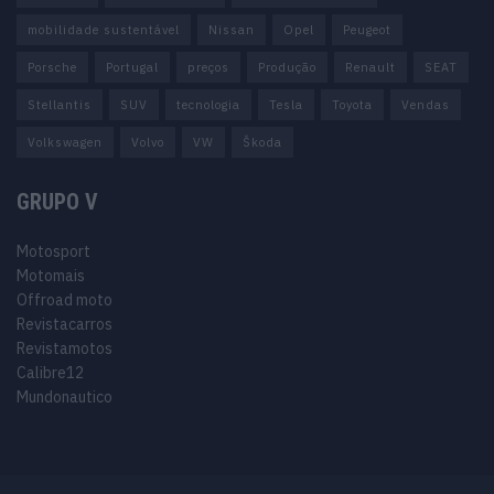
mobilidade sustentável
Nissan
Opel
Peugeot
Porsche
Portugal
preços
Produção
Renault
SEAT
Stellantis
SUV
tecnologia
Tesla
Toyota
Vendas
Volkswagen
Volvo
VW
Škoda
GRUPO V
Motosport
Motomais
Offroad moto
Revistacarros
Revistamotos
Calibre12
Mundonautico