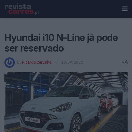
Hyundai i10 N-Line já pode
ser reservado
A
by
Ricardo Carvalho
16/09/2020
A