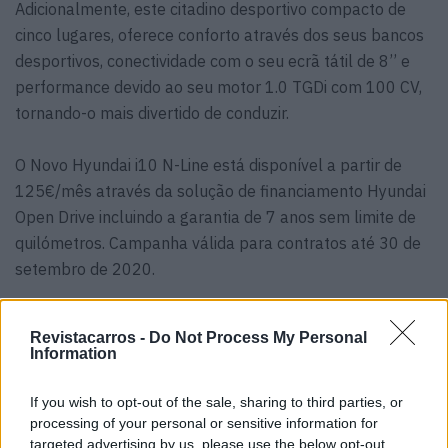
Adicionalmente, este citadino desportivo compacto de
cinco lugares, oferece conforto através dos seus bancos
desportivos, conectividade com o seu ecrã tátil de 8’’ e
performance devido ao seu motor 1.0 TGDi com 100 CV,
tornando-o mais divertido de conduzir.
O Novo Hyundai i10 N-Line está disponível a partir de
125€/mês através da solução de financiamento Hyundai
Open Drive incluindo a garantia de 7 anos sem limite de
quilómetros. Campanha válida para contratos até 30 de
setembro de 2020.
Revistacarros -
Do Not Process My Personal
Information
If you wish to opt-out of the sale, sharing to third parties, or
processing of your personal or sensitive information for
targeted advertising by us, please use the below opt-out