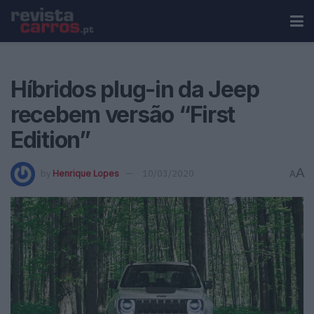
Híbridos plug-in da Jeep
recebem versão “First
Edition”
A
by
Henrique Lopes
10/03/2020
A