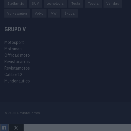
Stellantis
SUV
tecnologia
Tesla
Toyota
Vendas
Volkswagen
Volvo
VW
Škoda
GRUPO V
Motosport
Motomais
Offroad moto
Revistacarros
Revistamotos
Calibre12
Mundonautico
© 2025 RevistaCarros