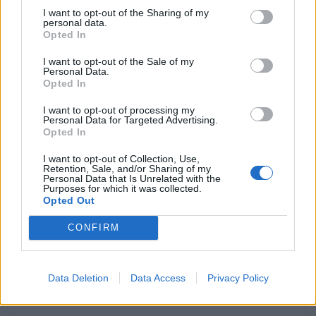
I want to opt-out of the Sharing of my
personal data.
Opted In
I want to opt-out of the Sale of my
Personal Data.
Os modelos Jeep Renegade e Compass 4xe First Edition
Opted In
incluem garantia do veículo de 4 anos sem limite de
I want to opt-out of processing my
quilómetros, 4 anos de manutenção e garantia da bateria
Personal Data for Targeted Advertising.
de 8 anos e estarão disponíveis com um pacote de
Opted In
lançamento próprio que conta com soluções de
I want to opt-out of Collection, Use,
carregamento doméstico através da Hybrid Wallbox.
Retention, Sale, and/or Sharing of my
Personal Data that Is Unrelated with the
Para o lançamento comercial, quatro níveis de
Purposes for which it was collected.
Opted Out
equipamento – Longitude, Limited, S e Trailhawk – juntar-
se-ão à exclusiva “First Edition”, completando a gama do
CONFIRM
Renegade e do Compass 4xe. Os modelos PHEV
chegarão aos stands da Jeep no princípio do verão.
Data Deletion
Data Access
Privacy Policy