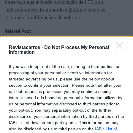
traseira, a sua inovadora inovação de LED ou a
instrumentação totalmente digital, incluindo os
comandos multifunções do volante.
Related Post
Trump lança ataque aos elétricos com
Revistacarros -
Do Not Process My Personal
Information
acusação inesperada
07/08/2026
If you wish to opt-out of the sale, sharing to third parties, or
Futuro BMW iX1 acelera e a Neue Klasse
processing of your personal or sensitive information for
muda tudo no SUV
targeted advertising by us, please use the below opt-out
07/08/2026
section to confirm your selection. Please note that after your
opt-out request is processed you may continue seeing
Ford e Geely avançam e sucessor do Kuga
interest-based ads based on personal information utilized by
pode surpreender
us or personal information disclosed to third parties prior to
07/08/2026
your opt-out. You may separately opt-out of the further
disclosure of your personal information by third parties on the
Peugeot radicaliza design com bigodes de
IAB’s list of downstream participants. This information may
gato em vez de garras de leão
also be disclosed by us to third parties on the
IAB’s List of