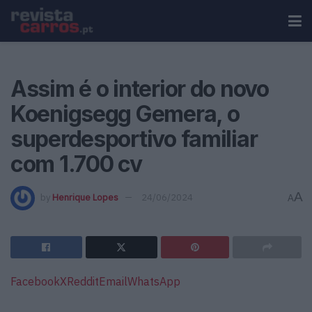
Assim é o interior do novo
Koenigsegg Gemera, o
superdesportivo familiar
com 1.700 cv
A
by
Henrique Lopes
24/06/2024
A
Facebook
X
Reddit
Email
WhatsApp