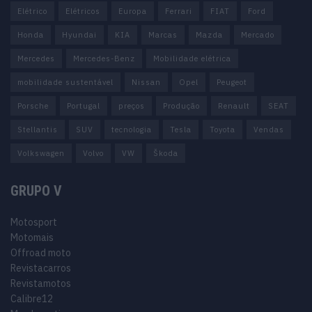
Elétrico
Elétricos
Europa
Ferrari
FIAT
Ford
Honda
Hyundai
KIA
Marcas
Mazda
Mercado
Mercedes
Mercedes-Benz
Mobilidade elétrica
mobilidade sustentável
Nissan
Opel
Peugeot
Porsche
Portugal
preços
Produção
Renault
SEAT
Stellantis
SUV
tecnologia
Tesla
Toyota
Vendas
Volkswagen
Volvo
VW
Škoda
GRUPO V
Motosport
Motomais
Offroad moto
Revistacarros
Revistamotos
Calibre12