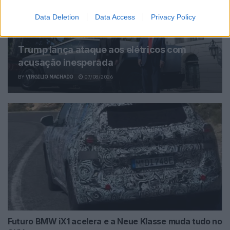
Data Deletion
Data Access
Privacy Policy
Trump lança ataque aos elétricos com
acusação inesperada
BY
VIRGILIO MACHADO
07/08/2026
Futuro BMW iX1 acelera e a Neue Klasse muda tudo no