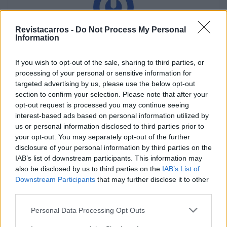
Revistacarros -
Do Not Process My Personal
Information
Henrique Lopes
If you wish to opt-out of the sale, sharing to third parties, or
processing of your personal or sensitive information for
targeted advertising by us, please use the below opt-out
Related Posts
section to confirm your selection. Please note that after your
opt-out request is processed you may continue seeing
interest-based ads based on personal information utilized by
us or personal information disclosed to third parties prior to
your opt-out. You may separately opt-out of the further
disclosure of your personal information by third parties on the
IAB’s list of downstream participants. This information may
also be disclosed by us to third parties on the
IAB’s List of
Futuro BMW iX1 acelera e a Neue Klasse
Downstream Participants
that may further disclose it to other
muda tudo no SUV
third parties.
BY
VIRGILIO MACHADO
07/08/2026
Personal Data Processing Opt Outs