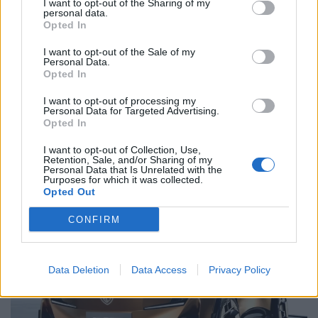
I want to opt-out of the Sharing of my
personal data.
Opted In
I want to opt-out of the Sale of my
Personal Data.
Opted In
I want to opt-out of processing my
Personal Data for Targeted Advertising.
Opted In
I want to opt-out of Collection, Use,
Retention, Sale, and/or Sharing of my
Ford e Geely avançam e sucessor do Kuga pode
Personal Data that Is Unrelated with the
surpreender
Purposes for which it was collected.
Opted Out
BY
VIRGILIO MACHADO
07/08/2026
CONFIRM
Data Deletion
Data Access
Privacy Policy