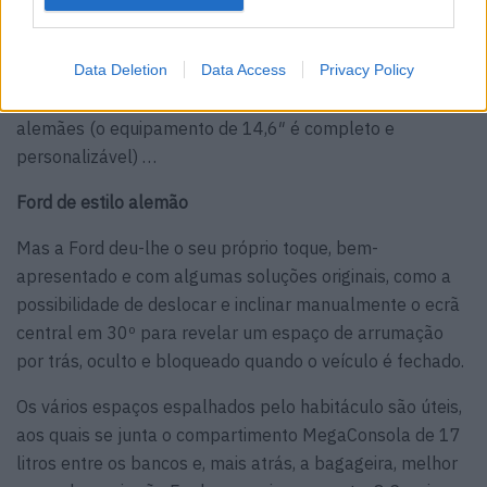
concentrar quase todo o seu funcionamento no ecrã
central. Não é só na plataforma elétrica que existe uma
Data Deletion
Data Access
Privacy Policy
tendência VW, mas também na instrumentação digital, no
sistema multimédia de funcionamento similar aos dos
alemães (o equipamento de 14,6″ é completo e
personalizável) …
Ford de estilo alemão
Mas a Ford deu-lhe o seu próprio toque, bem-
apresentado e com algumas soluções originais, como a
possibilidade de deslocar e inclinar manualmente o ecrã
central em 30º para revelar um espaço de arrumação
por trás, oculto e bloqueado quando o veículo é fechado.
Os vários espaços espalhados pelo habitáculo são úteis,
aos quais se junta o compartimento MegaConsola de 17
litros entre os bancos e, mais atrás, a bagageira, melhor