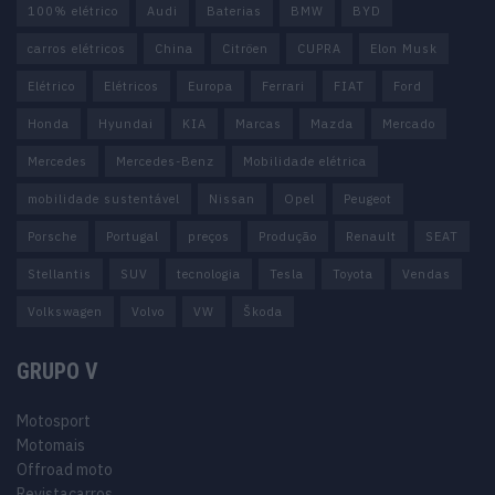
100% elétrico
Audi
Baterias
BMW
BYD
carros elétricos
China
Citröen
CUPRA
Elon Musk
Elétrico
Elétricos
Europa
Ferrari
FIAT
Ford
Honda
Hyundai
KIA
Marcas
Mazda
Mercado
Mercedes
Mercedes-Benz
Mobilidade elétrica
mobilidade sustentável
Nissan
Opel
Peugeot
Porsche
Portugal
preços
Produção
Renault
SEAT
Stellantis
SUV
tecnologia
Tesla
Toyota
Vendas
Volkswagen
Volvo
VW
Škoda
GRUPO V
Motosport
Motomais
Offroad moto
Revistacarros