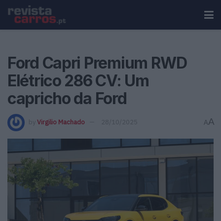
Ford Capri Premium RWD
Elétrico 286 CV: Um
capricho da Ford
A
by
Virgilio Machado
28/10/2025
A