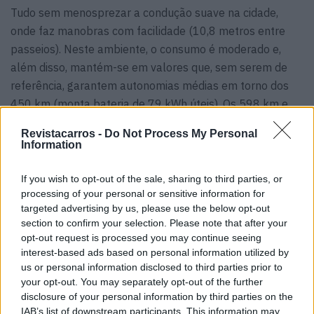
Tudo sem menosprezar a condução suave na cidade,
onde faz manobras com facilidade (10,8 metros entre
passeios). Neste ambiente, o consumo é moderado e,
além disso, mantém-se em valores que, sem serem de
referência, garantem autonomias médias em torno dos
450 km (monta bateria de 79 kWh úteis). Os 598 km e
14,6 kWh/100 km de homologação são numa utilização
Revistacarros -
Do Not Process My Personal
bastante tranquila ou com muitos percursos urbanos.
Information
Conseguimos uma média de 19,7 kWh/100 km durante o
teste em todos os tipos de estradas, o que é razoável. Já
If you wish to opt-out of the sale, sharing to third parties, or
processing of your personal or sensitive information for
a potência de carga desta versão é de até 135 kWh; 185
targeted advertising by us, please use the below opt-out
kW na mais potente com dois motores.
section to confirm your selection. Please note that after your
opt-out request is processed you may continue seeing
interest-based ads based on personal information utilized by
us or personal information disclosed to third parties prior to
your opt-out. You may separately opt-out of the further
disclosure of your personal information by third parties on the
IAB’s list of downstream participants. This information may