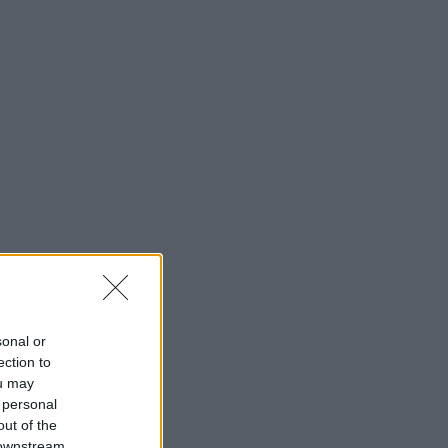
sonal or
ection to
ou may
 personal
out of the
 downstream