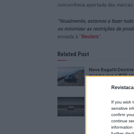
concorrência apertada das marcas 
“Atualmente, estamos a fazer tudo
ou minimizar as restrições de prod
enviada à “
Reuters
”.
Related Post
Novo Bugatti Destrie
mostra que o W16 ai
acabou
Revistaca
06/08/2026
Audi criou o Nuvolar
If you wish 
tempo recorde e pr
sensitive in
mais
confirm you
06/08/2026
continue se
information 
further disc