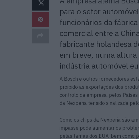
A empresa alemã Bosch
para o setor automóvel
funcionários da fábrica
comercial entre a China
fabricante holandesa d
em breve, numa altura
indústria automóvel eu
A Bosch e outros fornecedores estã
proibido as exportações dos prod
controlo da empresa, pelos Países 
da Nexperia ter sido sinalizada pe
Como os chips da Nexperia são amp
impasse pode aumentar os problema
pelas tarifas dos EUA, bem como pe