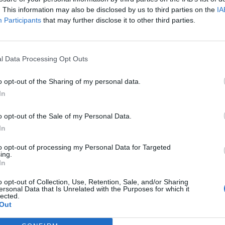
. This information may also be disclosed by us to third parties on the
IA
Participants
that may further disclose it to other third parties.
no horário de trabalho nas nossas unidades de
 a preparar-nos para o fazer, principalmente na
l Data Processing Opt Outs
a fonte.
o opt-out of the Sharing of my personal data.
tter é a principal fábrica da Bosch para unidades de
In
elétricos e de combustão, e conta com cerca de 1.400
o opt-out of the Sale of my Personal Data.
In
EUA
Indústria automóvel
Nexperia
Países Baixos
to opt-out of processing my Personal Data for Targeted
ing.
Wingtech
In
o opt-out of Collection, Use, Retention, Sale, and/or Sharing
ersonal Data that Is Unrelated with the Purposes for which it
lected.
Out