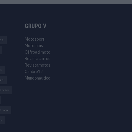
GRUPO V
Motosport
ias
Motomais
Offroad moto
Revistacarros
Revistamotos
os
Calibre12
Mundonautico
rd
arcas
trica
n