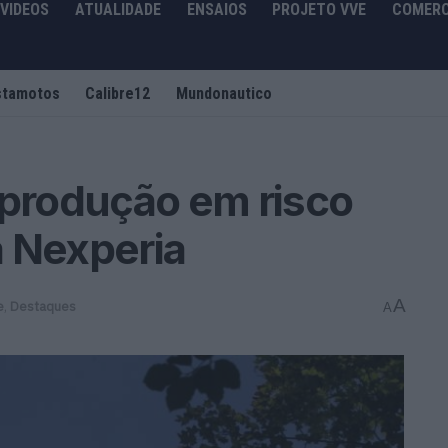
VIDEOS
ATUALIDADE
ENSAIOS
PROJETO VVE
COMERC
stamotos
Calibre12
Mundonautico
 produção em risco
a Nexperia
A
e
,
Destaques
A