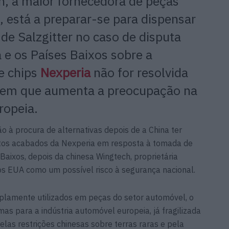
, a maior fornecedora de peças
, está a preparar-se para dispensar
 de Salzgitter no caso de disputa
 e os Países Baixos sobre a
e chips
Nexperia
não for resolvida
 em que aumenta a preocupação na
ropeia.
o à procura de alternativas depois de a China ter
utos acabados da Nexperia em resposta à tomada de
Baixos, depois da chinesa Wingtech, proprietária
los EUA como um possível risco à segurança nacional.
lamente utilizados em peças do setor automóvel, o
s para a indústria automóvel europeia, já fragilizada
las restrições chinesas sobre terras raras e pela