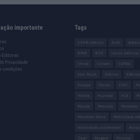
mação importante
Tags
uras
100% elétrico
Audi
Bater
os
BMW
BYD
carros elétricos
 Editorial
 de Privacidade
China
Citröen
CUPRA
e condições
Elon Musk
Elétrico
Elétric
Europa
Ferrari
FIAT
Fo
Honda
Hyundai
KIA
M
Mazda
Mercado
Mercedes
Mercedes-Benz
Mobilidade elé
mobilidade sustentável
Nissa
Opel
Peugeot
Porsche