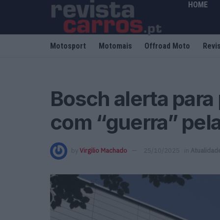
HOME
Motosport
Motomais
Offroad Moto
Revi
Bosch alerta para
com “guerra” pel
by
Virgilio Machado
25/10/2025
in
Atualidad