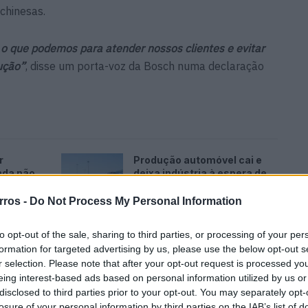
chinesas.
 o que podemos para atender nossos clientes e evitar
ução”
, disse um porta-voz da Bosch numa declaração
r
Produção automóvel cai e
nda não
deixa indústria à espera de
novo sinal
rros -
Do Not Process My Personal Information
06/08/2026
i em
Revuelto SV faz história no
to opt-out of the sale, sharing to third parties, or processing of your per
omete
Hockenheimring antes da
formation for targeted advertising by us, please use the below opt-out s
estreia
r selection. Please note that after your opt-out request is processed y
06/08/2026
eing interest-based ads based on personal information utilized by us or
disclosed to third parties prior to your opt-out. You may separately opt-
losure of your personal information by third parties on the IAB’s list of