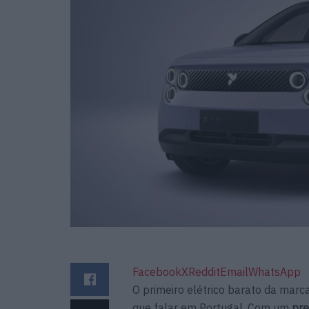
Facebook
X
Reddit
Email
WhatsApp
O primeiro elétrico barato da marc
que falar em Portugal. Com um
pre