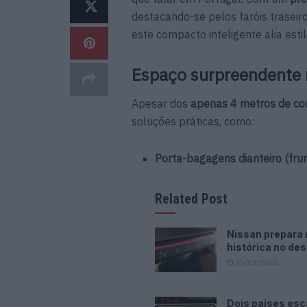
destacando-se pelos faróis trasei
este compacto inteligente alia esti
Espaço surpreendente 
Apesar dos
apenas 4 metros de c
soluções práticas, como:
Porta-bagagens dianteiro (frun
Related Post
Nissan prepara
histórica no des
05/08/2026
Dois países es