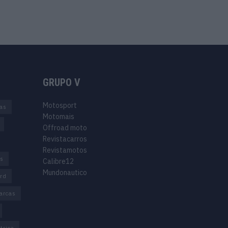
GRUPO V
Motosport
ias
Motomais
Offroad moto
Revistacarros
Revistamotos
os
Calibre12
Mundonautico
rd
arcas
trica