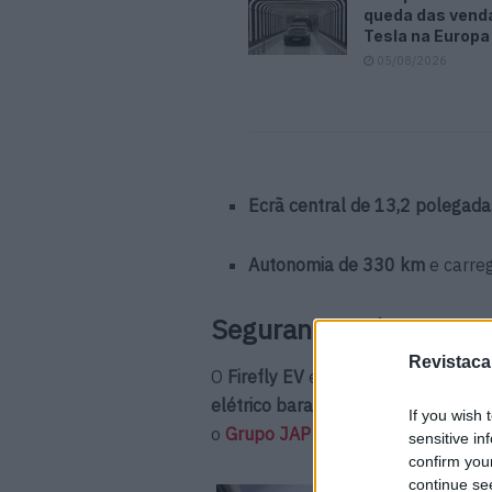
queda das vend
Tesla na Europa
05/08/2026
Ecrã central de 13,2 polegada
Autonomia de 330 km
e carre
Segurança máxima e di
Revistaca
O
Firefly EV
está a caminho de alc
elétrico barato dos mais seguros
. 
If you wish 
o
Grupo JAP
a liderar a comerciali
sensitive in
confirm you
continue se