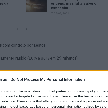
as da
origens, mas falta saber o
essencial
05/08/2026
s
com controlo por gestos
gamento rápido (10% a 80% em
29 minutos
)
stribuição pelo Grupo JAP
rros -
Do Not Process My Personal Information
ançar
5 estrelas EuroNCAP
, posicionando-se como um
A sua chegada a Portugal está prevista para
2025
, com
to opt-out of the sale, sharing to third parties, or processing of your per
zação.
formation for targeted advertising by us, please use the below opt-out s
r selection. Please note that after your opt-out request is processed y
eing interest-based ads based on personal information utilized by us or