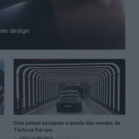
 no design
Dois países escapam à queda das vendas da
Tesla na Europa
BY
VIRGILIO MACHADO
05/08/2026