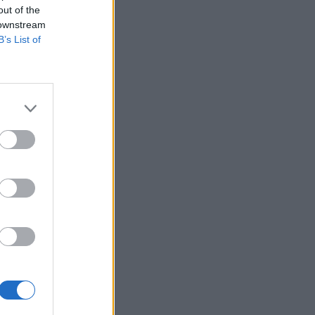
out of the
 downstream
B’s List of