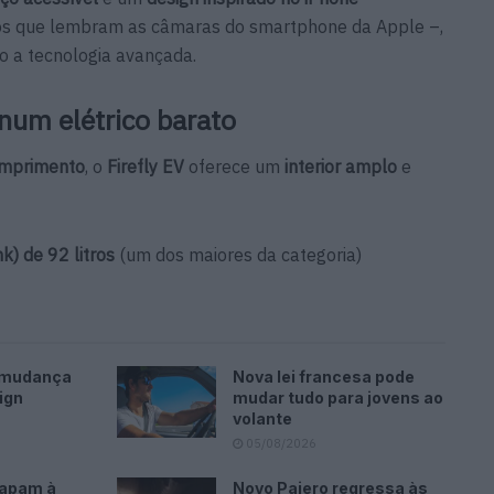
ros que lembram as câmaras do smartphone da Apple –,
lo a tecnologia avançada.
num elétrico barato
omprimento
, o
Firefly EV
oferece um
interior amplo
e
k) de 92 litros
(um dos maiores da categoria)
 mudança
Nova lei francesa pode
ign
mudar tudo para jovens ao
volante
05/08/2026
capam à
Novo Pajero regressa às