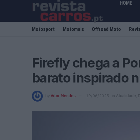
HOME
Motosport
Motomais
Offroad Moto
Revi
Firefly chega a Po
barato inspirado 
by
Vitor Mendes
19/06/2025
in
Atualidade
,