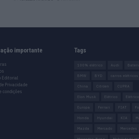
mação importante
Tags
uras
100% elétrico
Audi
Bater
os
BMW
BYD
carros elétricos
 Editorial
 de Privacidade
China
Citröen
CUPRA
e condições
Elon Musk
Elétrico
Elétric
Europa
Ferrari
FIAT
Fo
Honda
Hyundai
KIA
M
Mazda
Mercado
Mercedes
Mercedes-Benz
Mobilidade elé