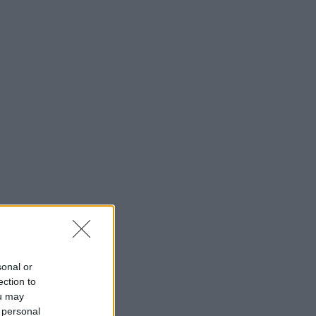
sonal or
ection to
ou may
 personal