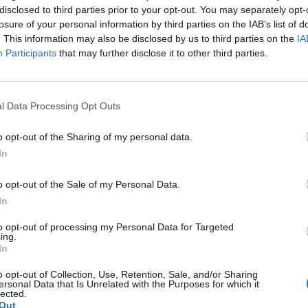
disclosed to third parties prior to your opt-out. You may separately opt-
losure of your personal information by third parties on the IAB’s list of
. This information may also be disclosed by us to third parties on the
IA
Participants
that may further disclose it to other third parties.
l Data Processing Opt Outs
o opt-out of the Sharing of my personal data.
In
o opt-out of the Sale of my Personal Data.
In
to opt-out of processing my Personal Data for Targeted
m vem para Portugal em 2025
ing.
In
o Firefly
o opt-out of Collection, Use, Retention, Sale, and/or Sharing
ersonal Data that Is Unrelated with the Purposes for which it
lected.
Out