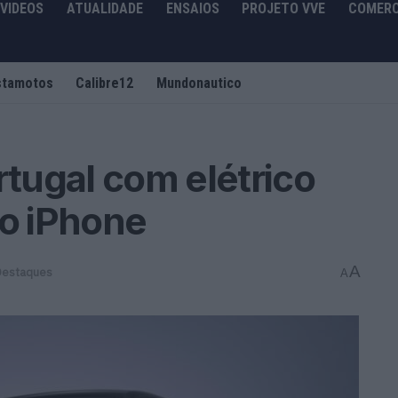
VIDEOS
ATUALIDADE
ENSAIOS
PROJETO VVE
COMERC
stamotos
Calibre12
Mundonautico
rtugal com elétrico
no iPhone
A
Destaques
A