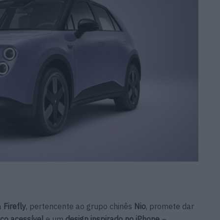
a
Firefly
, pertencente ao grupo chinês
Nio
, promete dar
ço acessível
e um
design inspirado no iPhone
–