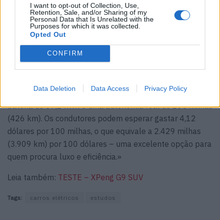
I want to opt-out of Collection, Use,
Retention, Sale, and/or Sharing of my
Personal Data that Is Unrelated with the
Purposes for which it was collected.
Opted Out
CONFIRM
O BMW i4 eDrive35 surpreendeu ao ficar em terceiro,
com um custo de apenas 4,12 dólares por 100 milhas:
Data Deletion
Data Access
Privacy Policy
«A fechar o pódio está o BMW i4 eDrive35, com uma
bateria de 67,1 kWh e uma autonomia real de 265 milhas
(426 km). Os condutores podem esperar gastar 4,12
dólares por 100 milhas, o que equivale a 2.429 milhas
(3.909 km) por 100 dólares – uma excelente opção para
quem procura luxo e eficiência.»
Leia também:
TESTE – XPeng G9 SUV
Tags:
carros elétricos
estudos