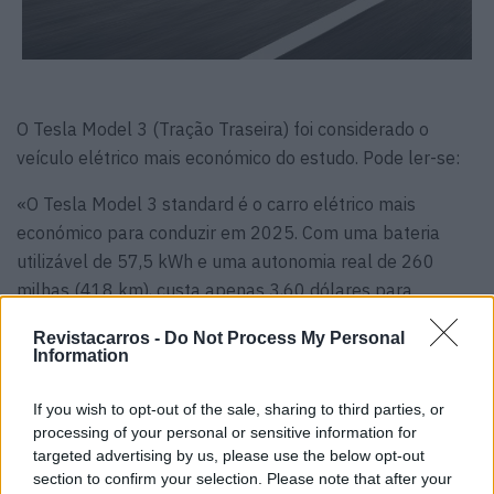
O Tesla Model 3 (Tração Traseira) foi considerado o
veículo elétrico mais económico do estudo. Pode ler-se:
«O Tesla Model 3 standard é o carro elétrico mais
económico para conduzir em 2025. Com uma bateria
utilizável de 57,5 kWh e uma autonomia real de 260
milhas (418 km), custa apenas 3,60 dólares para
percorrer 100 milhas. Isto equivale a impressionantes
Revistacarros -
Do Not Process My Personal
2.781 milhas (4.476 km) por cada 100 dólares de
Information
eletricidade, tornando-o na opção mais eficiente para os
proprietários de EVs nos EUA.
If you wish to opt-out of the sale, sharing to third parties, or
processing of your personal or sensitive information for
Segundo Lugar: Tesla Model 3 Long Range (AWD)
targeted advertising by us, please use the below opt-out
section to confirm your selection. Please note that after your