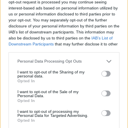
A versão Long Range (Tração Integral) ficou em segundo
opt-out request is processed you may continue seeing
lugar:
interest-based ads based on personal information utilized by
us or personal information disclosed to third parties prior to
«A seguir, temos a versão Long Range do Model 3, que
your opt-out. You may separately opt-out of the further
disclosure of your personal information by third parties on the
oferece maior autonomia e tração integral. Com uma
IAB’s list of downstream participants. This information may
bateria de 75 kWh e 325 milhas (523 km) de alcance, o
also be disclosed by us to third parties on the
IAB’s List of
custo para 100 milhas é ligeiramente superior: 3,75
Downstream Participants
that may further disclose it to other
dólares, o que ainda permite percorrer 2.665 milhas
third parties.
(4.289 km) por 100 dólares.»
Personal Data Processing Opt Outs
Terceiro Lugar: BMW i4 eDrive35
I want to opt-out of the Sharing of my
personal data.
Opted In
I want to opt-out of the Sale of my
Personal Data.
Opted In
I want to opt-out of processing my
Personal Data for Targeted Advertising.
Opted In