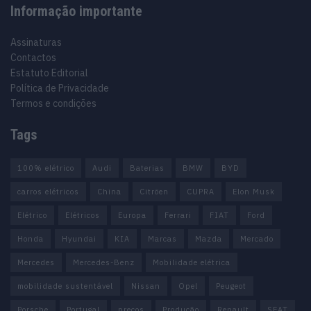
Informação importante
Assinaturas
Contactos
Estatuto Editorial
Política de Privacidade
Termos e condições
Tags
100% elétrico
Audi
Baterias
BMW
BYD
carros elétricos
China
Citröen
CUPRA
Elon Musk
Elétrico
Elétricos
Europa
Ferrari
FIAT
Ford
Honda
Hyundai
KIA
Marcas
Mazda
Mercado
Mercedes
Mercedes-Benz
Mobilidade elétrica
mobilidade sustentável
Nissan
Opel
Peugeot
Porsche
Portugal
preços
Produção
Renault
SEAT