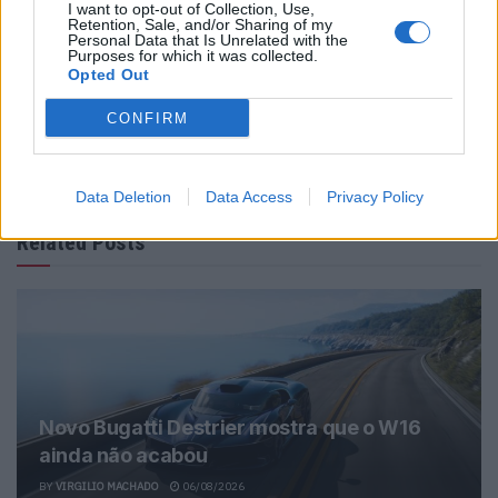
I want to opt-out of Collection, Use,
Retention, Sale, and/or Sharing of my
Personal Data that Is Unrelated with the
Purposes for which it was collected.
Opted Out
CONFIRM
Ricardo Carvalho
Data Deletion
Data Access
Privacy Policy
Related Posts
Novo Bugatti Destrier mostra que o W16
ainda não acabou
BY
VIRGILIO MACHADO
06/08/2026