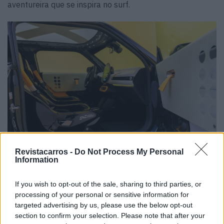
aventureira que se inspira no surf.
Revistacarros -
Do Not Process My Personal
Information
Curiosamente, os dois modelos utilizam equipamento de
If you wish to opt-out of the sale, sharing to third parties, or
série e pouco mais. O gasolina conta com motor turbo de
processing of your personal or sensitive information for
2,0 litros de quatro cilindros com 231 CV e 380
Nm
de
targeted advertising by us, please use the below opt-out
binário. O
Skeg
, elétrico, traz 258 CV e 350
Nm
. O chassis
section to confirm your selection. Please note that after your