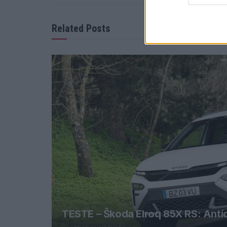
Related Posts
TESTE – Škoda Elroq 85X RS: Antíd