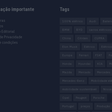
mação importante
Tags
uras
100% elétrico
Audi
Bater
os
BMW
BYD
carros elétricos
 Editorial
 de Privacidade
China
Citröen
CUPRA
e condições
Elon Musk
Elétrico
Elétric
Europa
Ferrari
FIAT
Fo
Honda
Hyundai
KIA
M
Mazda
Mercado
Mercedes
Mercedes-Benz
Mobilidade elé
mobilidade sustentável
Nissa
Opel
Peugeot
Porsche
Portugal
preços
Produção