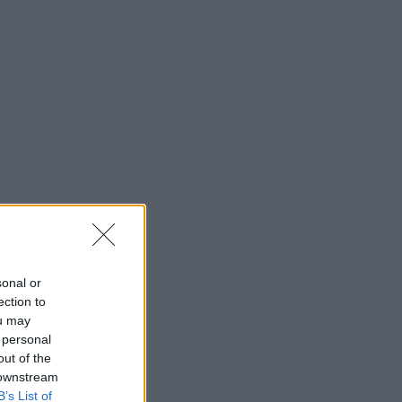
sonal or
ection to
ou may
 personal
out of the
 downstream
B’s List of