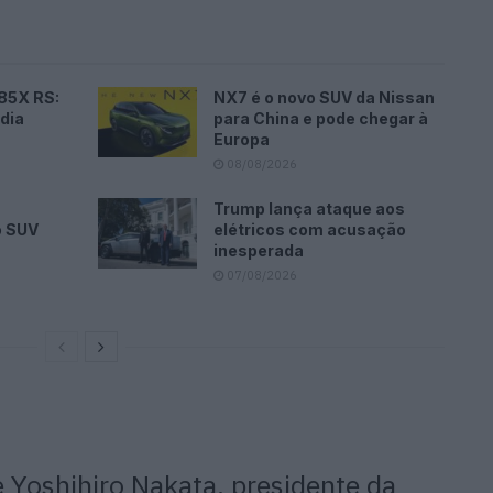
 85X RS:
NX7 é o novo SUV da Nissan
 dia
para China e pode chegar à
Europa
08/08/2026
Trump lança ataque aos
o SUV
elétricos com acusação
inesperada
07/08/2026
e
Yoshihiro
Nakata, presidente da