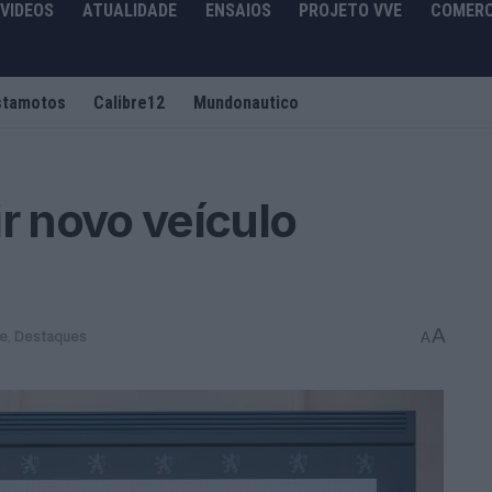
VIDEOS
ATUALIDADE
ENSAIOS
PROJETO VVE
COMERC
stamotos
Calibre12
Mundonautico
ir novo veículo
A
de
,
Destaques
A