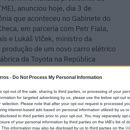
ME), anunciou hoje, dia 3 de
nia que aconteceu no Gabinete do
Checa, em parceria com
Petr
Fiala
,
aís e
Lukáš
Vlček
, ministro da
a produção de um novo carro elétrico
ábrica da Toyota na República
rros -
Do Not Process My Personal Information
ue este anúncio justifica, a própria fábrica de
Kolin
vai
to opt-out of the sale, sharing to third parties, or processing of your per
 metros quadrados de forma a ser produzida também a
formation for targeted advertising by us, please use the below opt-out s
.
r selection. Please note that after your opt-out request is processed y
eing interest-based ads based on personal information utilized by us or
disclosed to third parties prior to your opt-out. You may separately opt-
ria e preparação desta unidade para a construção do
losure of your personal information by third parties on the IAB’s list of
 de 680 milhões de euros, valor que inclui 64 milhões
. This information may also be disclosed by us to third parties on the
IA