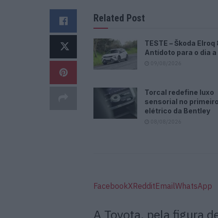
Related Post
TESTE – Škoda Elroq
Antídoto para o dia a
09/08/2026
Torcal redefine luxo
sensorial no primeir
elétrico da Bentley
08/08/2026
Facebook
X
Reddit
Email
WhatsApp
A Toyota, pela figura d