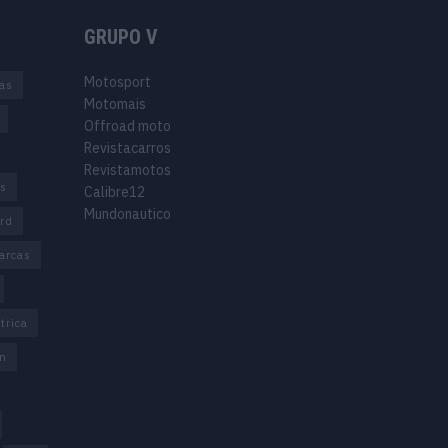
GRUPO V
Motosport
ias
Motomais
Offroad moto
Revistacarros
Revistamotos
os
Calibre12
Mundonautico
rd
arcas
trica
n