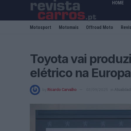
HOME
Motosport
Motomais
Offroad Moto
Revi
Toyota vai produz
elétrico na Europa
by
Ricardo Carvalho
03/09/2025
in
Atualida