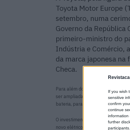
Toyota Motor
Europe
(T
setembro, numa cerimó
Governo da República 
primeiro-ministro do p
Indústria e Comércio, 
da marca japonesa na f
Checa.
Revistaca
Para além do enorme investimento q
If you wish 
ser ampliada de 152 para 173 mil
sensitive in
bateria, para além do modelo, claro
confirm you
continue se
information 
O investimento da Toyota na melho
further disc
novo elétrico é de aproximadamente
participants