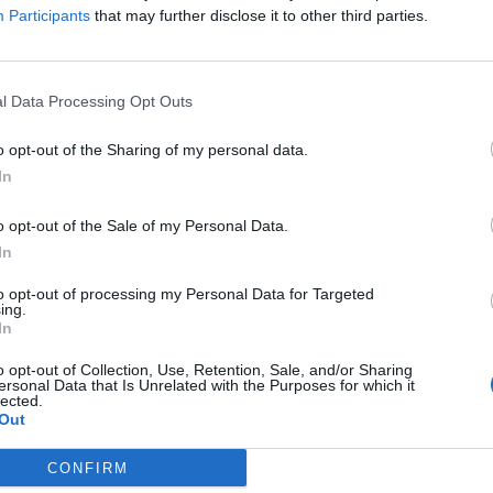
Participants
that may further disclose it to other third parties.
 mais uma passo da marca japonesa para atingir a
l Data Processing Opt Outs
o opt-out of the Sharing of my personal data.
a fábrica da Mazda com
In
s
o opt-out of the Sale of my Personal Data.
In
to opt-out of processing my Personal Data for Targeted
ing.
In
o opt-out of Collection, Use, Retention, Sale, and/or Sharing
ersonal Data that Is Unrelated with the Purposes for which it
lected.
Out
CONFIRM