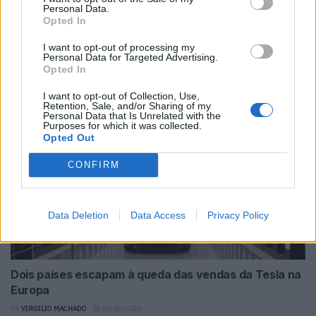
Personal Data.
Opted In
I want to opt-out of processing my
Nova lei francesa pode mudar tudo para jovens ao
Personal Data for Targeted Advertising.
Opted In
volante
BY
VIRGILIO MACHADO
05/08/2026
I want to opt-out of Collection, Use,
Retention, Sale, and/or Sharing of my
Personal Data that Is Unrelated with the
Purposes for which it was collected.
Opted Out
CONFIRM
Data Deletion
Data Access
Privacy Policy
Dois países escapam à queda das vendas da Tesla na
Europa
BY
VIRGILIO MACHADO
05/08/2026