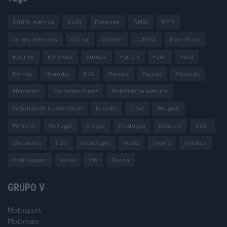
100% elétrico
Audi
Baterias
BMW
BYD
carros elétricos
China
Citröen
CUPRA
Elon Musk
Elétrico
Elétricos
Europa
Ferrari
FIAT
Ford
Honda
Hyundai
KIA
Marcas
Mazda
Mercado
Mercedes
Mercedes-Benz
Mobilidade elétrica
mobilidade sustentável
Nissan
Opel
Peugeot
Porsche
Portugal
preços
Produção
Renault
SEAT
Stellantis
SUV
tecnologia
Tesla
Toyota
Vendas
Volkswagen
Volvo
VW
Škoda
GRUPO V
Motosport
Motomais