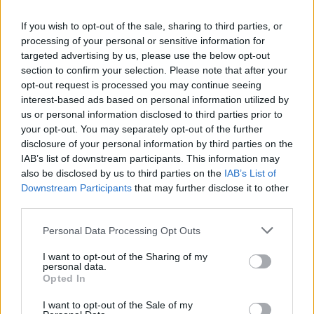
If you wish to opt-out of the sale, sharing to third parties, or
A Europa é um dos focos prioritários: o grupo quer
processing of your personal or sensitive information for
targeted advertising by us, please use the below opt-out
triplicar as vendas no continente até 2026, atingindo as
section to confirm your selection. Please note that after your
80 mil unidades, suportado por uma gama diversificada
opt-out request is processed you may continue seeing
de modelos elétricos, híbridos e de combustão
interest-based ads based on personal information utilized by
adaptados às preferências locais. O reforço das redes de
us or personal information disclosed to third parties prior to
your opt-out. You may separately opt-out of the further
distribuição e assistência técnica faz parte da estratégia
disclosure of your personal information by third parties on the
para garantir competitividade e qualidade de serviço.
IAB’s list of downstream participants. This information may
also be disclosed by us to third parties on the
IAB’s List of
Recorde-se que em Portugal, as marcas Dongfeng, Voyah
Downstream Participants
that may further disclose it to other
e M‑Hero são representadas pela Salvador Caetano
third parties.
Auto.
Personal Data Processing Opt Outs
I want to opt-out of the Sharing of my
personal data.
Leia também:
Opted In
Grupo Dongfeng ultrapassa
I want to opt-out of the Sale of my