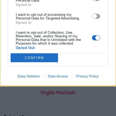
Personal Data.
Opted In
a marca de 1 milhão de
I want to opt-out of processing my
veículos
Personal Data for Targeted Advertising.
Opted In
I want to opt-out of Collection, Use,
Tags:
Alemanha
centro de design
China
Dongfeng
Retention, Sale, and/or Sharing of my
Personal Data that Is Unrelated with the
Europa
expansão internacional
M-Hero
Munique
Purposes for which it was collected.
Opted Out
Salvador Caetano Auto
Voyah
You Zheng
CONFIRM
Data Deletion
Data Access
Privacy Policy
Virgilio Machado