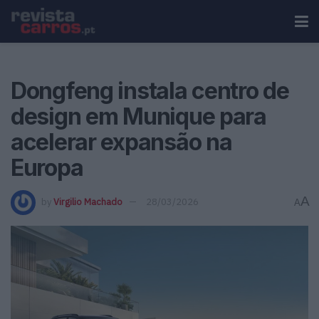
Dongfeng instala centro de
design em Munique para
acelerar expansão na
Europa
A
by
Virgilio Machado
28/03/2026
A