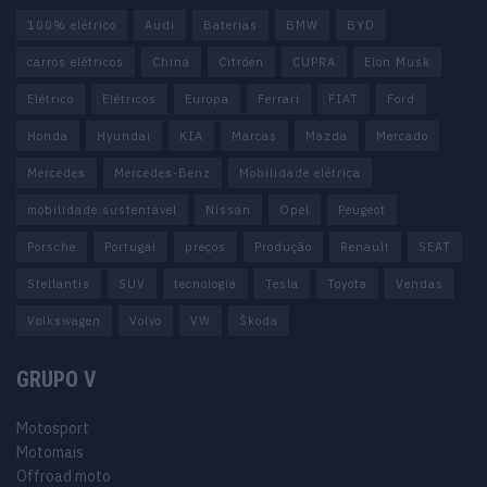
100% elétrico
Audi
Baterias
BMW
BYD
carros elétricos
China
Citröen
CUPRA
Elon Musk
Elétrico
Elétricos
Europa
Ferrari
FIAT
Ford
Honda
Hyundai
KIA
Marcas
Mazda
Mercado
Mercedes
Mercedes-Benz
Mobilidade elétrica
mobilidade sustentável
Nissan
Opel
Peugeot
Porsche
Portugal
preços
Produção
Renault
SEAT
Stellantis
SUV
tecnologia
Tesla
Toyota
Vendas
Volkswagen
Volvo
VW
Škoda
GRUPO V
Motosport
Motomais
Offroad moto