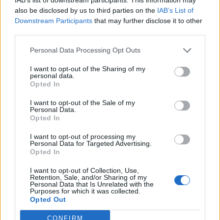
Peugeot radicaliza design com bigodes de
also be disclosed by us to third parties on the
IAB’s List of
gato em vez de garras de leão
Downstream Participants
that may further disclose it to other
07/08/2026
third parties.
Personal Data Processing Opt Outs
I want to opt-out of the Sharing of my
personal data.
Opted In
Tags:
Continental
Extreme E
I want to opt-out of the Sale of my
Personal Data.
Opted In
I want to opt-out of processing my
Personal Data for Targeted Advertising.
Opted In
I want to opt-out of Collection, Use,
Ricardo Carvalho
Retention, Sale, and/or Sharing of my
Personal Data that Is Unrelated with the
Purposes for which it was collected.
Opted Out
Related Posts
CONFIRM