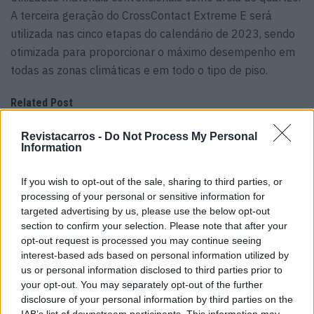
A terceira geração do CrossContact Extreme E será
utilizada nas cinco etapas do calendário de 2023, sendo
otimizada para proporcionar o máximo desempenho em
todas as zonas climáticas e em todo o tipo de piso.
Related Post
Revistacarros -
Do Not Process My Personal
Trump lança ataque aos elétricos com
Information
acusação inesperada
07/08/2026
If you wish to opt-out of the sale, sharing to third parties, or
processing of your personal or sensitive information for
Futuro BMW iX1 acelera e a Neue Klasse
targeted advertising by us, please use the below opt-out
muda tudo no SUV
section to confirm your selection. Please note that after your
07/08/2026
opt-out request is processed you may continue seeing
interest-based ads based on personal information utilized by
Ford e Geely avançam e sucessor do Kuga
us or personal information disclosed to third parties prior to
pode surpreender
your opt-out. You may separately opt-out of the further
07/08/2026
disclosure of your personal information by third parties on the
IAB’s list of downstream participants. This information may