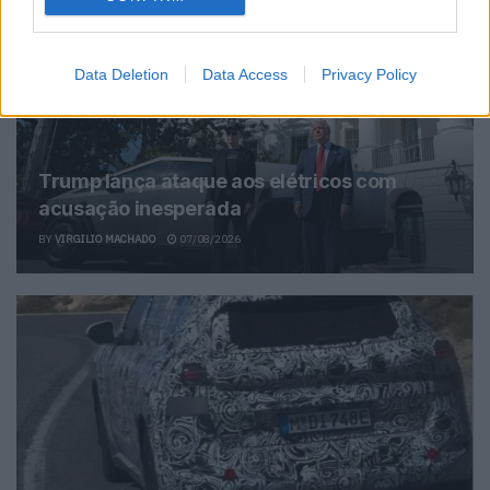
Data Deletion
Data Access
Privacy Policy
Trump lança ataque aos elétricos com
acusação inesperada
BY
VIRGILIO MACHADO
07/08/2026