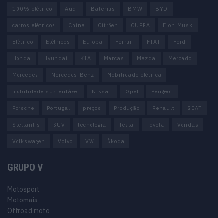
100% elétrico
Audi
Baterias
BMW
BYD
carros elétricos
China
Citröen
CUPRA
Elon Musk
Elétrico
Elétricos
Europa
Ferrari
FIAT
Ford
Honda
Hyundai
KIA
Marcas
Mazda
Mercado
Mercedes
Mercedes-Benz
Mobilidade elétrica
mobilidade sustentável
Nissan
Opel
Peugeot
Porsche
Portugal
preços
Produção
Renault
SEAT
Stellantis
SUV
tecnologia
Tesla
Toyota
Vendas
Volkswagen
Volvo
VW
Škoda
GRUPO V
Motosport
Motomais
Offroad moto