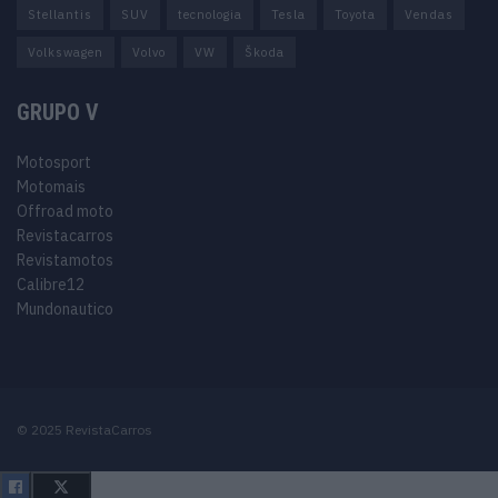
Stellantis
SUV
tecnologia
Tesla
Toyota
Vendas
Volkswagen
Volvo
VW
Škoda
GRUPO V
Motosport
Motomais
Offroad moto
Revistacarros
Revistamotos
Calibre12
Mundonautico
© 2025 RevistaCarros