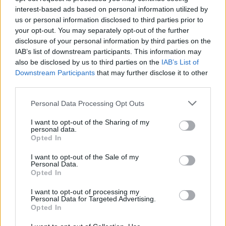
interest-based ads based on personal information utilized by
65kW DC que permite carregar a bateria de 10% a 80%
us or personal information disclosed to third parties prior to
em 37 minutos, e de 30% a 80% da capacidade em 28
your opt-out. You may separately opt-out of the further
minutos. Com uma potência de carregamento máxima
disclosure of your personal information by third parties on the
(AC) de 11kW, o BYD ATTO 2 consegue carregar
IAB’s list of downstream participants. This information may
also be disclosed by us to third parties on the
IAB’s List of
completamente a bateria em cinco horas e meia.
Downstream Participants
that may further disclose it to other
third parties.
Este passa a ser o SUV mais acessível de sempre da
BYD, será lançado com uma campanha exclusiva a partir
Personal Data Processing Opt Outs
de 29.990€ com recurso a condições especiais de
I want to opt-out of the Sharing of my
financiamento.
personal data.
Opted In
I want to opt-out of the Sale of my
Personal Data.
Opted In
I want to opt-out of processing my
Tags:
BYD Atto 2
Personal Data for Targeted Advertising.
Opted In