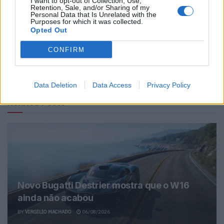
I want to opt-out of Collection, Use,
Retention, Sale, and/or Sharing of my
Personal Data that Is Unrelated with the
Purposes for which it was collected.
Opted Out
CONFIRM
Ricardo Carvalho
Data Deletion
Data Access
Privacy Policy
Related Posts
Novo Bugatti Destrier mostra que o W16
ainda não acabou
BY
VIRGILIO MACHADO
06/08/2026