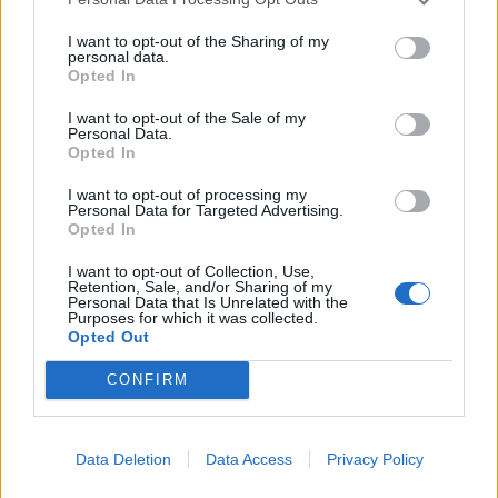
afiado e entradas de ar revistas, tornando-o muito mais
I want to opt-out of the Sharing of my
agressivo do que o carro padrão. As revisões continuam
personal data.
na traseira com um grande spoiler e um para-choques e
Opted In
difusor ligeiramente diferentes.
I want to opt-out of the Sale of my
Personal Data.
Opted In
I want to opt-out of processing my
Personal Data for Targeted Advertising.
Opted In
I want to opt-out of Collection, Use,
Retention, Sale, and/or Sharing of my
Personal Data that Is Unrelated with the
Purposes for which it was collected.
Opted Out
CONFIRM
Embora o M2 CS pareça um pouco mais arrojado do que
Data Deletion
Data Access
Privacy Policy
o modelo padrão, os ajustes exteriores não serão a
mudança mais significativa. O mais emocionante acontece