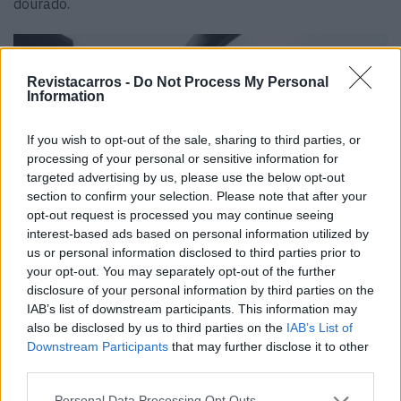
dourado.
Revistacarros -
Do Not Process My Personal
Information
If you wish to opt-out of the sale, sharing to third parties, or
processing of your personal or sensitive information for
targeted advertising by us, please use the below opt-out
section to confirm your selection. Please note that after your
opt-out request is processed you may continue seeing
interest-based ads based on personal information utilized by
us or personal information disclosed to third parties prior to
your opt-out. You may separately opt-out of the further
disclosure of your personal information by third parties on the
IAB’s list of downstream participants. This information may
also be disclosed by us to third parties on the
IAB’s List of
Para garantir que esta versão melhorada do M2 faz jus
Downstream Participants
that may further disclose it to other
third parties.
ao emblema CS, o para-choques dianteiro foi
significativamente alterado com um novo divisor mais
Personal Data Processing Opt Outs