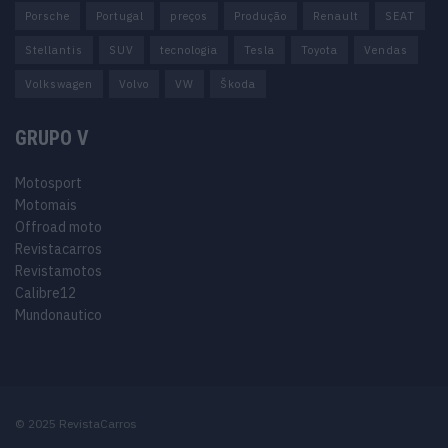
Porsche
Portugal
preços
Produção
Renault
SEAT
Stellantis
SUV
tecnologia
Tesla
Toyota
Vendas
Volkswagen
Volvo
VW
Škoda
GRUPO V
Motosport
Motomais
Offroad moto
Revistacarros
Revistamotos
Calibre12
Mundonautico
© 2025 RevistaCarros