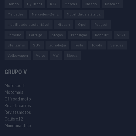
Honda
Hyundai
KIA
Marcas
Mazda
Mercado
Mercedes
Mercedes-Benz
Mobilidade elétrica
mobilidade sustentável
Nissan
Opel
Peugeot
Porsche
Portugal
preços
Produção
Renault
SEAT
Stellantis
SUV
tecnologia
Tesla
Toyota
Vendas
Volkswagen
Volvo
VW
Škoda
GRUPO V
Motosport
Motomais
Offroad moto
Revistacarros
Revistamotos
Calibre12
Mundonautico