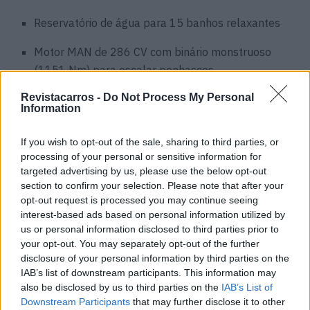
Reservatório de água para 15 banhos relaxantes
Motor MAN de 286 CV com binário monstruoso
(1151 Nm) para escalar penhascos
Revistacarros -
Do Not Process My Personal
Preço que faz estremecer contas bancárias:
Information
Preparado para desembolsar €580.000? É o valor deste
“castelo móvel” – suficiente para comprar um
If you wish to opt-out of the sale, sharing to third parties, or
processing of your personal or sensitive information for
apartamento de luxo em Lisboa… que, convenhamos, não
targeted advertising by us, please use the below opt-out
vai consigo para todo o lado.
section to confirm your selection. Please note that after your
opt-out request is processed you may continue seeing
Leia ainda:
interest-based ads based on personal information utilized by
us or personal information disclosed to third parties prior to
Catalisadores? Já eram.
your opt-out. You may separately opt-out of the further
disclosure of your personal information by third parties on the
Agora os ladrões querem
IAB’s list of downstream participants. This information may
also be disclosed by us to third parties on the
IAB’s List of
os sensores de
Downstream Participants
that may further disclose it to other