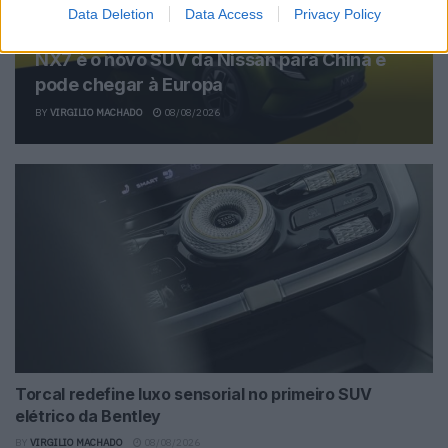
Data Deletion
Data Access
Privacy Policy
NX7 é o novo SUV da Nissan para China e
pode chegar à Europa
BY
VIRGILIO MACHADO
08/08/2026
Torcal redefine luxo sensorial no primeiro SUV
elétrico da Bentley
BY
VIRGILIO MACHADO
08/08/2026