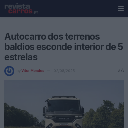
Autocarro dos terrenos
baldios esconde interior de 5
estrelas
A
by
Vitor Mendes
02/08/2025
A