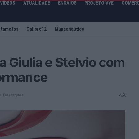
VIDEOS
ATUALIDADE
ENSAIOS
PROJETO VVE
COMERC
stamotos
Calibre12
Mundonautico
 Giulia e Stelvio com
formance
A
e
,
Destaques
A