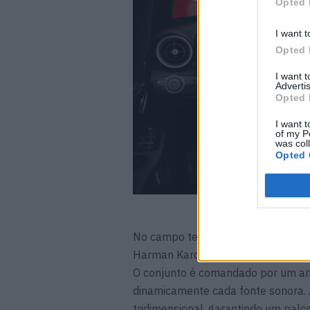
Opted 
I want t
Opted 
I want 
Advertis
Opted 
I want t
of my P
was col
Opted 
No campo tecnológico, o destaque 
Harman Kardon, concebido para tra
O conjunto é comandado por um amp
dinamicamente cada fonte sonora. A
tridimensional, garantindo um palc