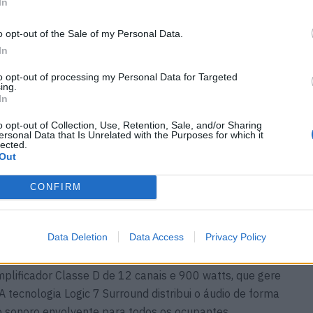
In
o opt-out of the Sale of my Personal Data.
In
to opt-out of processing my Personal Data for Targeted
ing.
In
o opt-out of Collection, Use, Retention, Sale, and/or Sharing
ersonal Data that Is Unrelated with the Purposes for which it
lected.
Out
CONFIRM
Data Deletion
Data Access
Privacy Policy
vai para o sistema de áudio premium desenvolvido pela
nsformar o interior numa verdadeira sala de concertos.
lificador Classe D de 12 canais e 900 watts, que gere
 tecnologia Logic 7 Surround distribui o áudio de forma
o sonoro envolvente para todos os ocupantes.