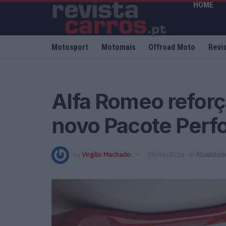
HOME
Motosport
Motomais
Offroad Moto
Revi
Alfa Romeo reforça
novo Pacote Per
by
Virgilio Machado
29/04/2026
in
Atualidad