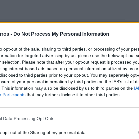
 Nissan
Torcal redefine luxo
rros -
Do Not Process My Personal Information
egar à
sensorial no primeiro SUV
elétrico da Bentley
08/08/2026
to opt-out of the sale, sharing to third parties, or processing of your per
formation for targeted advertising by us, please use the below opt-out s
aos
Futuro BMW iX1 acelera e a
r selection. Please note that after your opt-out request is processed y
ação
Neue Klasse muda tudo no
eing interest-based ads based on personal information utilized by us or
SUV
disclosed to third parties prior to your opt-out. You may separately opt-
07/08/2026
losure of your personal information by third parties on the IAB’s list of
. This information may also be disclosed by us to third parties on the
IA
Participants
that may further disclose it to other third parties.
l Data Processing Opt Outs
o opt-out of the Sharing of my personal data.