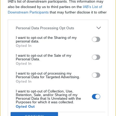
IAB’s list of downstream participants. This information may
Related Posts
also be disclosed by us to third parties on the
IAB’s List of
Downstream Participants
that may further disclose it to other
third parties.
Personal Data Processing Opt Outs
I want to opt-out of the Sharing of my
personal data.
NX7 é o novo SUV da Nissan para China e
Opted In
pode chegar à Europa
I want to opt-out of the Sale of my
Personal Data.
BY
VIRGILIO MACHADO
08/08/2026
Opted In
I want to opt-out of processing my
Personal Data for Targeted Advertising.
Opted In
I want to opt-out of Collection, Use,
Retention, Sale, and/or Sharing of my
Personal Data that Is Unrelated with the
Purposes for which it was collected.
Opted Out