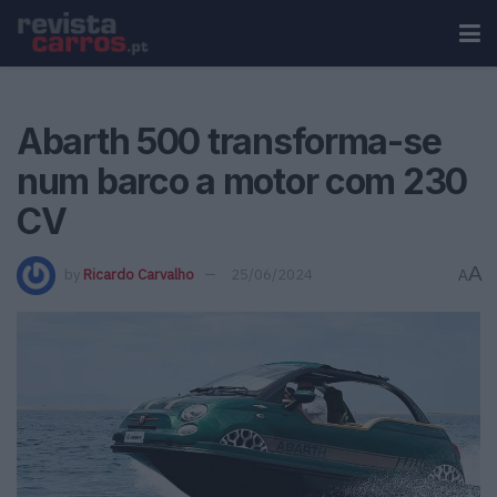
Abarth 500 transforma-se
num barco a motor com 230
CV
A
by
Ricardo Carvalho
25/06/2024
A