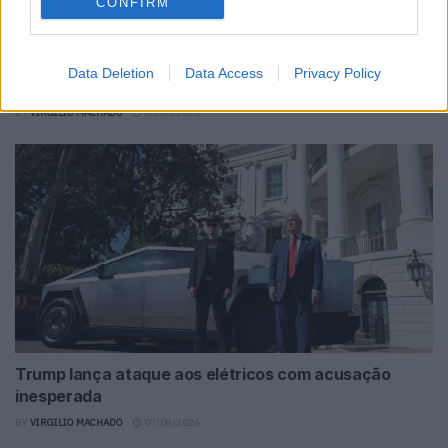
CONFIRM
Torcal redefine luxo sensorial no primeiro SUV
Data Deletion
Data Access
Privacy Policy
elétrico da Bentley
BY
VIRGILIO MACHADO
08/08/2026
Trump lança ataque aos elétricos com acusação
inesperada
BY
VIRGILIO MACHADO
07/08/2026