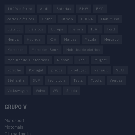
100% elétrico
Audi
Baterias
BMW
BYD
carros elétricos
China
Citröen
CUPRA
Elon Musk
Elétrico
Elétricos
Europa
Ferrari
FIAT
Ford
Honda
Hyundai
KIA
Marcas
Mazda
Mercado
Mercedes
Mercedes-Benz
Mobilidade elétrica
mobilidade sustentável
Nissan
Opel
Peugeot
Porsche
Portugal
preços
Produção
Renault
SEAT
Stellantis
SUV
tecnologia
Tesla
Toyota
Vendas
Volkswagen
Volvo
VW
Škoda
GRUPO V
Motosport
Motomais
Offroad moto