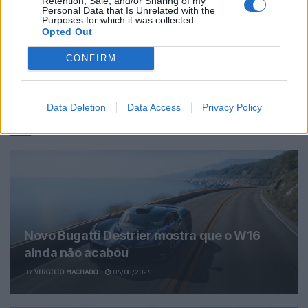
Retention, Sale, and/or Sharing of my
Personal Data that Is Unrelated with the
Purposes for which it was collected.
Opted Out
Ricardo Carvalho
CONFIRM
Data Deletion
Data Access
Privacy Policy
Related Posts
Novo Bugatti Destrier mostra que o W16
ainda não acabou
BY
VIRGILIO MACHADO
06/08/2026