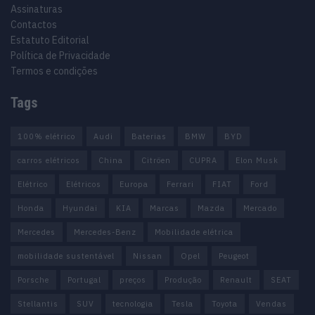
Assinaturas
Contactos
Estatuto Editorial
Política de Privacidade
Termos e condições
Tags
100% elétrico
Audi
Baterias
BMW
BYD
carros elétricos
China
Citröen
CUPRA
Elon Musk
Elétrico
Elétricos
Europa
Ferrari
FIAT
Ford
Honda
Hyundai
KIA
Marcas
Mazda
Mercado
Mercedes
Mercedes-Benz
Mobilidade elétrica
mobilidade sustentável
Nissan
Opel
Peugeot
Porsche
Portugal
preços
Produção
Renault
SEAT
Stellantis
SUV
tecnologia
Tesla
Toyota
Vendas