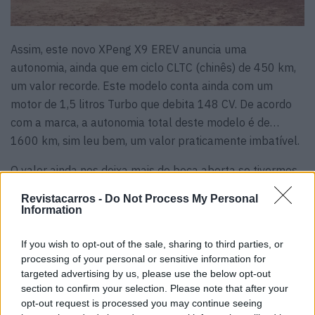
Assim, este novo
XPeng
X9 EREV anuncia uma
autonomia, ainda que em ciclo CLTC (chinês) de 450 km,
um valor recorde. Este modelo conta ainda com um
motor de 1,5 litros Turbo que debita 148 CV. De acordo
com a marca, a autonomia total deste modelo é de…
1600 km, sim leu bem, um valor praticamente imbatível.
O valor ainda nos deixa mais de boca aberta se tivermos
em consideração que o X9 pesa 2750 kg e chega aos
Revistacarros -
Do Not Process My Personal
5316 mm de comprimento, 1988 mm de largura e 1785
Information
mm de altura, ou seja, é maior do que a versão
totalmente elétrica.
If you wish to opt-out of the sale, sharing to third parties, or
processing of your personal or sensitive information for
targeted advertising by us, please use the below opt-out
section to confirm your selection. Please note that after your
opt-out request is processed you may continue seeing