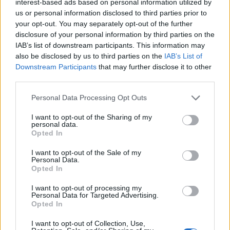
interest-based ads based on personal information utilized by
us or personal information disclosed to third parties prior to
your opt-out. You may separately opt-out of the further
disclosure of your personal information by third parties on the
IAB’s list of downstream participants. This information may
also be disclosed by us to third parties on the
IAB’s List of
Downstream Participants
that may further disclose it to other
third parties.
Ainda não foi anunciada a potência do motor 1.5 a
Personal Data Processing Opt Outs
gasolina, por isso, a potência combinada ainda não foi
I want to opt-out of the Sharing of my
anunciada. A marca revelou algumas imagens deste
personal data.
Opted In
XPeng
a ser testado em zonas adversas de todo o
mundo, até porque a marca diz que este modelo foi
I want to opt-out of the Sale of my
Personal Data.
testado em 19 países e 330 cidades de todo o mundo.
Opted In
Tags:
EREV
PHEV
X9
Xpeng
I want to opt-out of processing my
Personal Data for Targeted Advertising.
Opted In
I want to opt-out of Collection, Use,