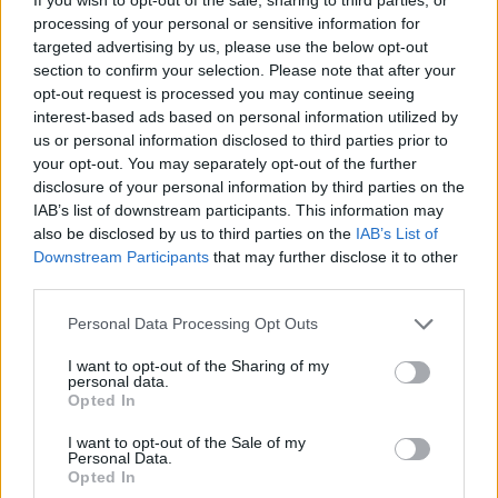
menos com uma pegada de carbono significativamente
processing of your personal or sensitive information for
targeted advertising by us, please use the below opt-out
mais leve. E se o Tiguan conseguir manter o estatuto de
section to confirm your selection. Please note that after your
best-seller nesta nova era, então a transição energética
opt-out request is processed you may continue seeing
da Volkswagen terá dado o seu passo mais certeiro.
interest-based ads based on personal information utilized by
us or personal information disclosed to third parties prior to
your opt-out. You may separately opt-out of the further
disclosure of your personal information by third parties on the
IAB’s list of downstream participants. This information may
also be disclosed by us to third parties on the
IAB’s List of
Downstream Participants
that may further disclose it to other
third parties.
Vitor Mendes
Personal Data Processing Opt Outs
I want to opt-out of the Sharing of my
personal data.
Opted In
Related Posts
I want to opt-out of the Sale of my
Personal Data.
Opted In