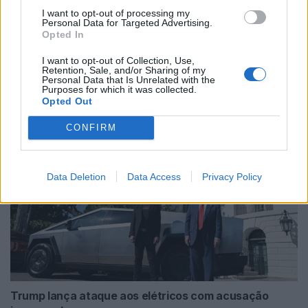
I want to opt-out of processing my
Personal Data for Targeted Advertising.
Opted In
I want to opt-out of Collection, Use,
Torcal redefine luxo sensorial no primeiro
Retention, Sale, and/or Sharing of my
Personal Data that Is Unrelated with the
SUV elétrico da Bentley
Purposes for which it was collected.
Opted Out
BY
VIRGILIO MACHADO
08/08/2026
CONFIRM
Data Deletion
Data Access
Privacy Policy
Trump lança ataque aos elétricos com acusação