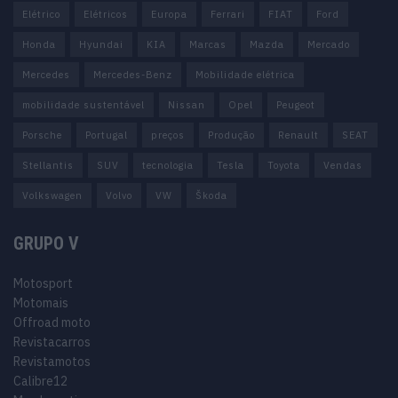
Elétrico
Elétricos
Europa
Ferrari
FIAT
Ford
Honda
Hyundai
KIA
Marcas
Mazda
Mercado
Mercedes
Mercedes-Benz
Mobilidade elétrica
mobilidade sustentável
Nissan
Opel
Peugeot
Porsche
Portugal
preços
Produção
Renault
SEAT
Stellantis
SUV
tecnologia
Tesla
Toyota
Vendas
Volkswagen
Volvo
VW
Škoda
GRUPO V
Motosport
Motomais
Offroad moto
Revistacarros
Revistamotos
Calibre12