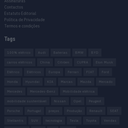
Assinaturas
Contactos
Estatuto Editorial
Política de Privacidade
Termos e condições
Tags
100% elétrico
Audi
Baterias
BMW
BYD
carros elétricos
China
Citröen
CUPRA
Elon Musk
Elétrico
Elétricos
Europa
Ferrari
FIAT
Ford
Honda
Hyundai
KIA
Marcas
Mazda
Mercado
Mercedes
Mercedes-Benz
Mobilidade elétrica
mobilidade sustentável
Nissan
Opel
Peugeot
Porsche
Portugal
preços
Produção
Renault
SEAT
Stellantis
SUV
tecnologia
Tesla
Toyota
Vendas