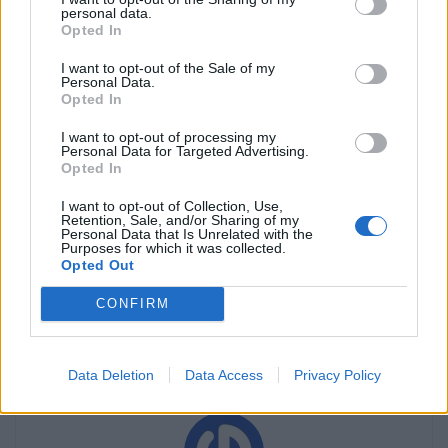
personal data.
começa nos 32.950 euros.
Opted In
I want to opt-out of the Sale of my
Personal Data.
Opted In
Leia também:
I want to opt-out of processing my
VW Golf GTI Edition 50
Personal Data for Targeted Advertising.
Opted In
recupera coroa de
I want to opt-out of Collection, Use,
Retention, Sale, and/or Sharing of my
Nürburgring
Personal Data that Is Unrelated with the
Purposes for which it was collected.
Opted Out
Tags:
carros elétricos
ECAR Show
edições limitadas
CONFIRM
F1rst
ID.Polo
Mobilidade elétrica
Portugal
pré-venda
preços
Volkswagen
VW
Data Deletion
Data Access
Privacy Policy