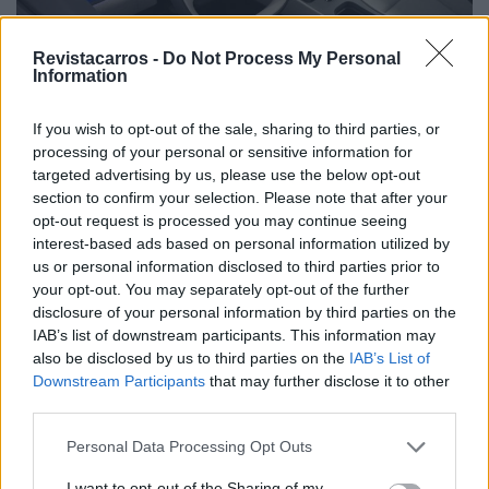
Revistacarros -
Do Not Process My Personal
Information
If you wish to opt-out of the sale, sharing to third parties, or
processing of your personal or sensitive information for
targeted advertising by us, please use the below opt-out
A versão
ID. Polo F1RST+
, posicionada como topo de
section to confirm your selection. Please note that after your
gama, acrescenta elementos habitualmente reservados
opt-out request is processed you may continue seeing
a segmentos superiores, como: Ar condicionado
interest-based ads based on personal information utilized by
automático de duas zonas; Bancos desportivos Comfort;
us or personal information disclosed to third parties prior to
your opt-out. You may separately opt-out of the further
Bancos dianteiros elétricos com memória; Bancos
disclosure of your personal information by third parties on the
dianteiros e volante aquecido; Câmara Area View; Faróis
IAB’s list of downstream participants. This information may
IQ.LIGHT LED Matrix; Park Assist Pro com função
also be disclosed by us to third parties on the
IAB’s List of
memória; Teto panorâmico e Travel Assist com Lane
Downstream Participants
that may further disclose it to other
third parties.
Assist e Emergency Assist.
Personal Data Processing Opt Outs
O ID. Polo F1RST está disponível no mercado nacional a
partir de 29.950 euros, enquanto o ID. Polo F1RST+
I want to opt-out of the Sharing of my