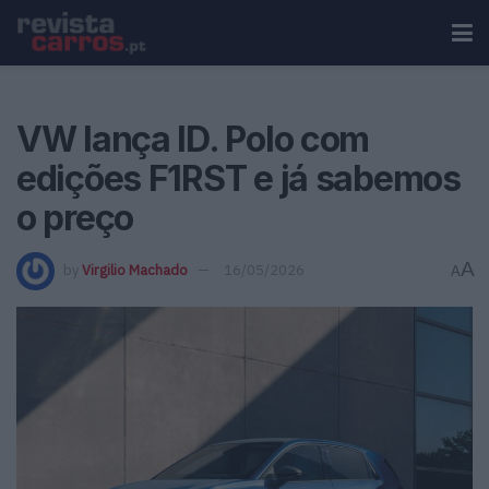
VW lança ID. Polo com
edições F1RST e já sabemos
o preço
A
by
Virgilio Machado
16/05/2026
A