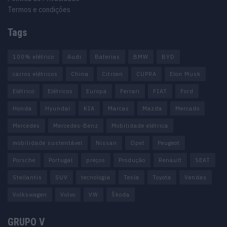
Termos e condições
Tags
100% elétrico
Audi
Baterias
BMW
BYD
carros elétricos
China
Citröen
CUPRA
Elon Musk
Elétrico
Elétricos
Europa
Ferrari
FIAT
Ford
Honda
Hyundai
KIA
Marcas
Mazda
Mercado
Mercedes
Mercedes-Benz
Mobilidade elétrica
mobilidade sustentável
Nissan
Opel
Peugeot
Porsche
Portugal
preços
Produção
Renault
SEAT
Stellantis
SUV
tecnologia
Tesla
Toyota
Vendas
Volkswagen
Volvo
VW
Škoda
GRUPO V