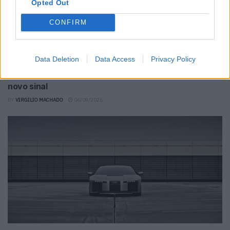
Opted Out
CONFIRM
Data Deletion
Data Access
Privacy Policy
Produção automóvel cai e deixa indústria à espera de
novo sinal
BY
VIRGILIO MACHADO
06/08/2026