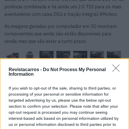
potência combinada e há ainda um 2.0 TDI para os mais
aventureiros com caixa DSG e tração integral 4Motion.
As imagens geradas por computador em 3D mostram
componentes que ainda não estão disponíveis para
venda mas que vão estar a curto prazo.
Revistacarros -
Do Not Process My Personal
Information
Tags:
Multivan
T7
Volkswagen
If you wish to opt-out of the sale, sharing to third parties, or
processing of your personal or sensitive information for
targeted advertising by us, please use the below opt-out
section to confirm your selection. Please note that after your
opt-out request is processed you may continue seeing
interest-based ads based on personal information utilized by
us or personal information disclosed to third parties prior to
Ricardo Carvalho