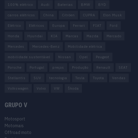
100% elétrico
Audi
Baterias
BMW
BYD
carros elétricos
China
Citröen
CUPRA
Elon Musk
Elétrico
Elétricos
Europa
Ferrari
FIAT
Ford
Honda
Hyundai
KIA
Marcas
Mazda
Mercado
Mercedes
Mercedes-Benz
Mobilidade elétrica
mobilidade sustentável
Nissan
Opel
Peugeot
Porsche
Portugal
preços
Produção
Renault
SEAT
Stellantis
SUV
tecnologia
Tesla
Toyota
Vendas
Volkswagen
Volvo
VW
Škoda
GRUPO V
Motosport
Motomais
Offroad moto