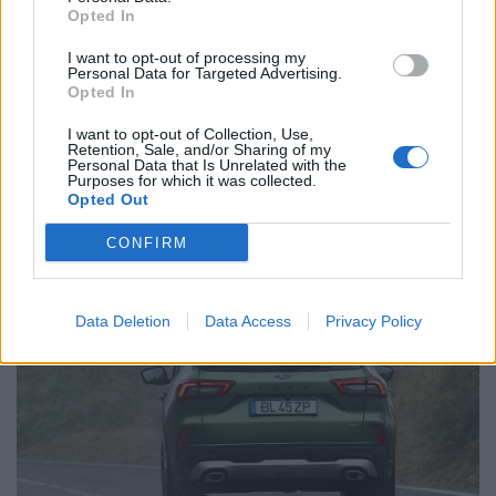
Opted In
I want to opt-out of processing my
Personal Data for Targeted Advertising.
Opted In
I want to opt-out of Collection, Use,
Retention, Sale, and/or Sharing of my
Personal Data that Is Unrelated with the
Futuro BMW iX1 acelera e a Neue Klasse
Purposes for which it was collected.
Opted Out
muda tudo no SUV
BY
VIRGILIO MACHADO
07/08/2026
CONFIRM
Data Deletion
Data Access
Privacy Policy