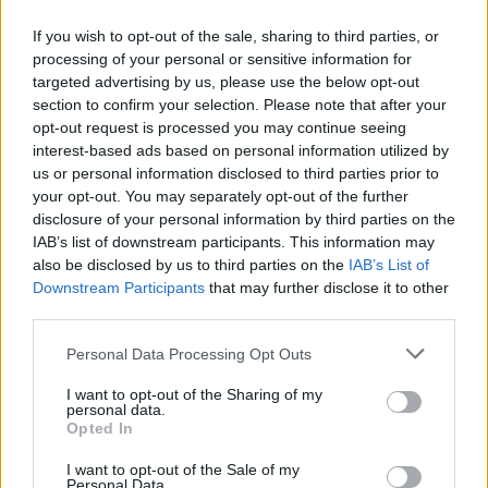
If you wish to opt-out of the sale, sharing to third parties, or
processing of your personal or sensitive information for
targeted advertising by us, please use the below opt-out
eSprinter Roadshow, 2019
Mercedes-Benz eVito
section to confirm your selection. Please note that after your
eSprinter Roadshow, 2019
Mercedes-Benz eVito
opt-out request is processed you may continue seeing
interest-based ads based on personal information utilized by
us or personal information disclosed to third parties prior to
your opt-out. You may separately opt-out of the further
Tags:
e-Sprinter
e-Vito
Mercedes-Benz
disclosure of your personal information by third parties on the
IAB’s list of downstream participants. This information may
also be disclosed by us to third parties on the
IAB’s List of
Downstream Participants
that may further disclose it to other
third parties.
Personal Data Processing Opt Outs
Ricardo Carvalho
I want to opt-out of the Sharing of my
personal data.
Opted In
I want to opt-out of the Sale of my
Related Posts
Personal Data.