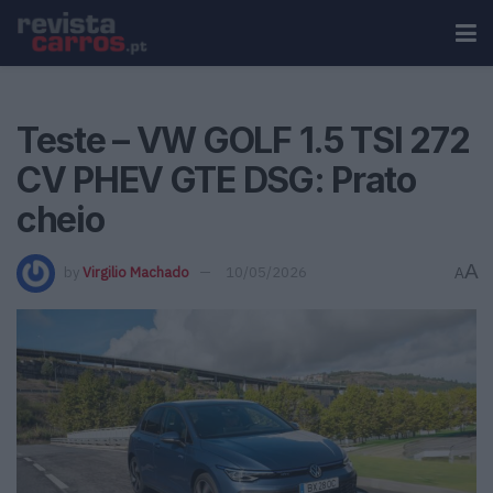
Teste – VW GOLF 1.5 TSI 272
CV PHEV GTE DSG: Prato
cheio
A
by
Virgilio Machado
10/05/2026
A