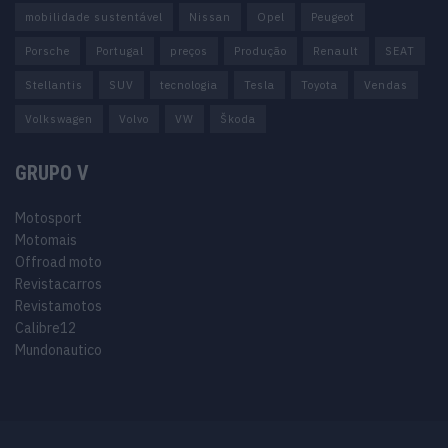
mobilidade sustentável
Nissan
Opel
Peugeot
Porsche
Portugal
preços
Produção
Renault
SEAT
Stellantis
SUV
tecnologia
Tesla
Toyota
Vendas
Volkswagen
Volvo
VW
Škoda
GRUPO V
Motosport
Motomais
Offroad moto
Revistacarros
Revistamotos
Calibre12
Mundonautico