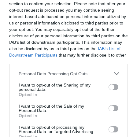
independente (diagonal: 32,8 cm/12,9 polegadas). A
section to confirm your selection. Please note that after your
Volkswagen enterrou de vez o problemático sistema de
opt-out request is processed you may continue seeing
interest-based ads based on personal information utilized by
multimédia, substituindo-o pela nova Plataforma
us or personal information disclosed to third parties prior to
Modular Infotainment 4 (MIB4).
your opt-out. You may separately opt-out of the further
disclosure of your personal information by third parties on the
IAB’s list of downstream participants. This information may
also be disclosed by us to third parties on the
IAB’s List of
Downstream Participants
that may further disclose it to other
third parties.
Personal Data Processing Opt Outs
I want to opt-out of the Sharing of my
personal data.
Opted In
I want to opt-out of the Sale of my
Personal Data.
Opted In
I want to opt-out of processing my
Personal Data for Targeted Advertising.
Os críticos controlos climáticos “touch-sensitive”, pouco
Opted In