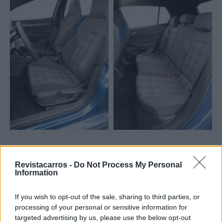
A lista de equipamento oferece tudo o que é necessário,
Revistacarros -
Do Not Process My Personal
Information
muito bem-dotado em termos de segurança e
infoentretenimento. De série, conta com o sistema de
If you wish to opt-out of the sale, sharing to third parties, or
infotainment Digital Cockpit Pro e navegação Discover
processing of your personal or sensitive information for
Media, os quais podem ser operados através do ecrã tátil
targeted advertising by us, please use the below opt-out