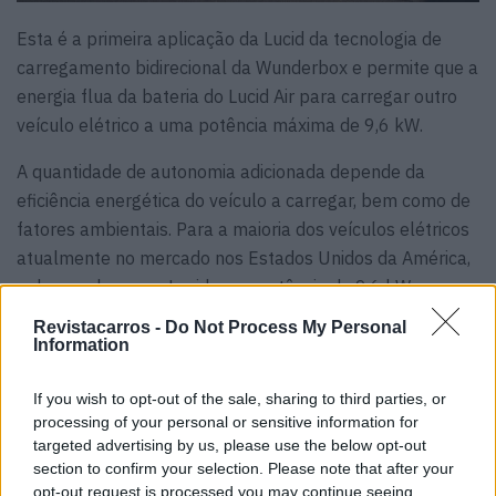
Esta é a primeira aplicação da Lucid da tecnologia de
carregamento bidirecional da Wunderbox e permite que a
energia flua da bateria do Lucid Air para carregar outro
veículo elétrico a uma potência máxima de 9,6 kW.
A quantidade de autonomia adicionada depende da
eficiência energética do veículo a carregar, bem como de
fatores ambientais. Para a maioria dos veículos elétricos
atualmente no mercado nos Estados Unidos da América,
e de acordo com a Lucid, uma potência de 9,6 kW
adicionará entre 40 a 60 quilómetros por hora,
Revistacarros -
Do Not Process My Personal
aproximadamente.
Information
Tags:
Elétricos
eletrificação
Lucid
Lucid Air
If you wish to opt-out of the sale, sharing to third parties, or
processing of your personal or sensitive information for
RangeXchange
tecnologia
V2V
targeted advertising by us, please use the below opt-out
section to confirm your selection. Please note that after your
opt-out request is processed you may continue seeing