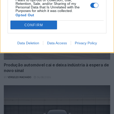
I want to opt-out of Collection, Use,
Retention, Sale, and/or Sharing of my
Personal Data that Is Unrelated with the
Purposes for which it was collected.
Opted Out
CONFIRM
Data Deletion
Data Access
Privacy Policy
Produção automóvel cai e deixa indústria à espera de
novo sinal
BY
VIRGILIO MACHADO
06/08/2026