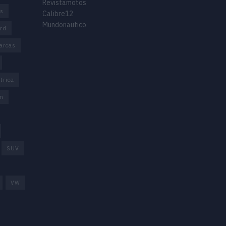
Revistamotos
os
Calibre12
Mundonautico
rd
arcas
trica
n
SUV
VW