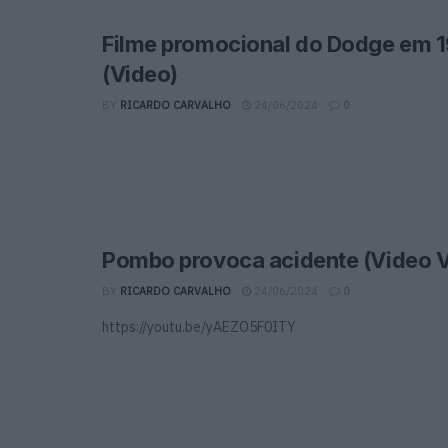
Filme promocional do Dodge em 
(Video)
BY
RICARDO CARVALHO
24/06/2024
0
Pombo provoca acidente (Video Vi
BY
RICARDO CARVALHO
24/06/2024
0
https://youtu.be/yAEZO5F0ITY