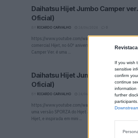
Daihatsu Hijet Jumbo Camper ver.
Oficial)
BY
RICARDO CARVALHO
24/06/2024
0
https://www.youtube.com/watch?v=kFAONQYidic Basead
comercial Hijet, no 60º aniversário do seu lançamento, 
Revistaca
Camper Ver. é uma ...
If you wish 
sensitive in
Daihatsu Hijet Jumbo SPORZA ver
confirm you
continue se
Oficial)
information 
BY
RICARDO CARVALHO
24/06/2024
0
further disc
participants
https://www.youtube.com/watch?v=gDIDyWrR8kk A Dai
Downstream 
uma versão SPORZA do Hijet Jumbo, baseada no mini ve
Hijet, e inspirada em mini ...
Persona