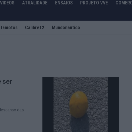
VIDEOS
ATUALIDADE
ENSAIOS
PROJETO VVE
COMERC
stamotos
Calibre12
Mundonautico
 ser
 descanso das