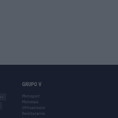
GRUPO V
Motosport
ias
Motomais
Offroad moto
Revistacarros