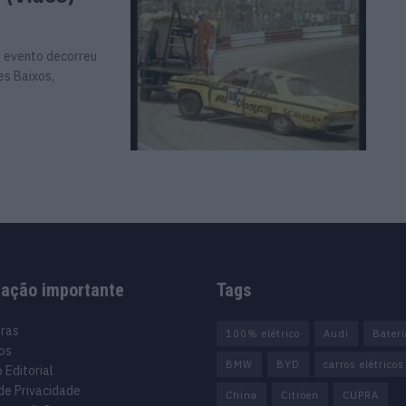
 evento decorreu
es Baixos,
mação importante
Tags
uras
100% elétrico
Audi
Bater
os
BMW
BYD
carros elétricos
 Editorial
 de Privacidade
China
Citröen
CUPRA