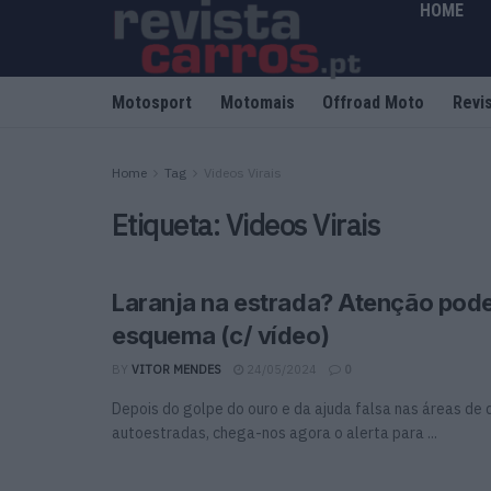
HOME
Motosport
Motomais
Offroad Moto
Revi
Home
Tag
Videos Virais
Etiqueta:
Videos Virais
Laranja na estrada? Atenção pode
esquema (c/ vídeo)
BY
VITOR MENDES
24/05/2024
0
Depois do golpe do ouro e da ajuda falsa nas áreas de
autoestradas, chega-nos agora o alerta para ...