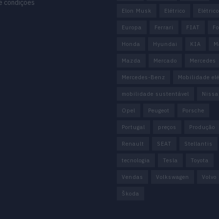
e condições
Elon Musk
Elétrico
Elétric
Europa
Ferrari
FIAT
Fo
Honda
Hyundai
KIA
M
Mazda
Mercado
Mercedes
Mercedes-Benz
Mobilidade elé
mobilidade sustentável
Nissa
Opel
Peugeot
Porsche
Portugal
preços
Produção
Renault
SEAT
Stellantis
tecnologia
Tesla
Toyota
Vendas
Volkswagen
Volvo
Škoda