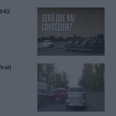
1942
ral)