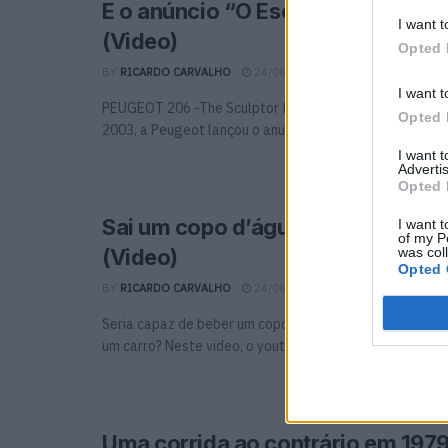
E o anúncio “O Escultor ” já tem 
I want t
(Video)
Opted 
BY
RICARDO CARVALHO
24/06/2024
0
I want t
PEUGEOT 206 -The Sculptor from Matthijs van Heijning
Opted 
2003, a Peugeot lançou o anuncio de televisão para ...
I want 
Advertis
Opted 
Sai um copo d’água do tubo de es
I want t
of my P
was col
(Video)
Opted 
BY
RICARDO CARVALHO
24/06/2024
0
Seria capaz de beber um copo d'água servido de um tu
um carro? Neste video, o youtuber ...
Uma corrida ao contrário em 1979