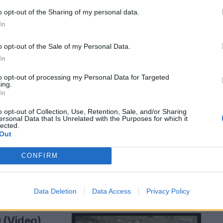
18 anos…
o opt-out of the Sharing of my personal data.
In
o opt-out of the Sale of my Personal Data.
en on Vimeo. Em
In
to opt-out of processing my Personal Data for Targeted
ing.
In
cape!
o opt-out of Collection, Use, Retention, Sale, and/or Sharing
ersonal Data that Is Unrelated with the Purposes for which it
lected.
Out
CONFIRM
be de escape de
Data Deletion
Data Access
Privacy Policy
 (Video)