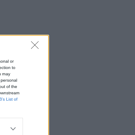
sonal or
ection to
ou may
 personal
out of the
 downstream
B’s List of