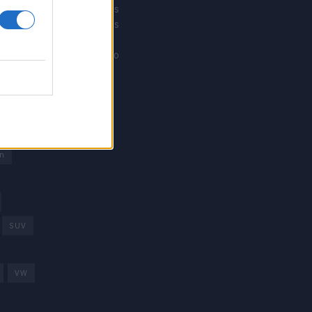
Revistacarros
Revistamotos
os
Calibre12
Mundonautico
rd
arcas
trica
n
SUV
VW