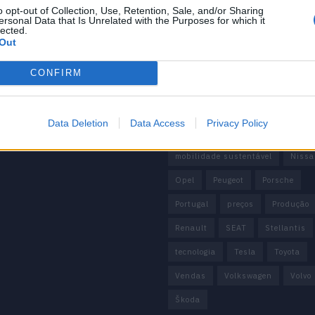
 de Privacidade
o opt-out of Collection, Use, Retention, Sale, and/or Sharing
China
Citröen
CUPRA
ersonal Data that Is Unrelated with the Purposes for which it
e condições
lected.
Elon Musk
Elétrico
Elétric
Out
Europa
Ferrari
FIAT
Fo
CONFIRM
Honda
Hyundai
KIA
M
Mazda
Mercado
Mercedes
Data Deletion
Data Access
Privacy Policy
Mercedes-Benz
Mobilidade elé
mobilidade sustentável
Nissa
Opel
Peugeot
Porsche
Portugal
preços
Produção
Renault
SEAT
Stellantis
tecnologia
Tesla
Toyota
Vendas
Volkswagen
Volvo
Škoda