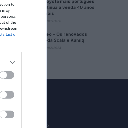
O Toyota mais português
ection to
continua à venda 40 anos
ou may
depois
 personal
31/07/2026
out of the
 downstream
Vídeo – Os renovados
B’s List of
Skoda Scala e Kamiq
12/02/2024
GRUPO V
Motosport
ias
Motomais
Offroad moto