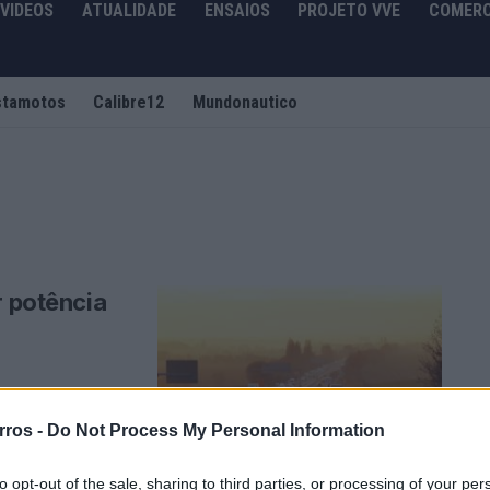
VIDEOS
ATUALIDADE
ENSAIOS
PROJETO VVE
COMERC
stamotos
Calibre12
Mundonautico
r potência
a reduzir a
rros -
Do Not Process My Personal Information
uma nova etapa ...
to opt-out of the sale, sharing to third parties, or processing of your per