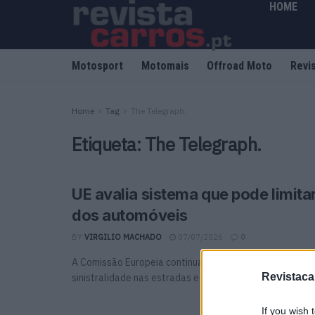
HOME
Motosport
Motomais
Offroad Moto
Revi
Home
Tag
The Telegraph.
Etiqueta:
The Telegraph.
UE avalia sistema que pode limita
dos automóveis
BY
VIRGILIO MACHADO
07/07/2026
0
A Comissão Europeia continua a aprofundar medidas par
Revistaca
sinistralidade nas estradas e prepara‑se para estudar 
If you wish 