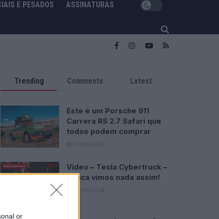
IAIS E PESADOS
ASSINATURAS
Trending
Comments
Latest
Este é um Porsche 911
Carrera RS 2.7 Safari que
todos podem comprar
13/03/2024
Vídeo – Tesla Cybertruck –
Nunca vimos nada assim!
13/05/2024
sonal or