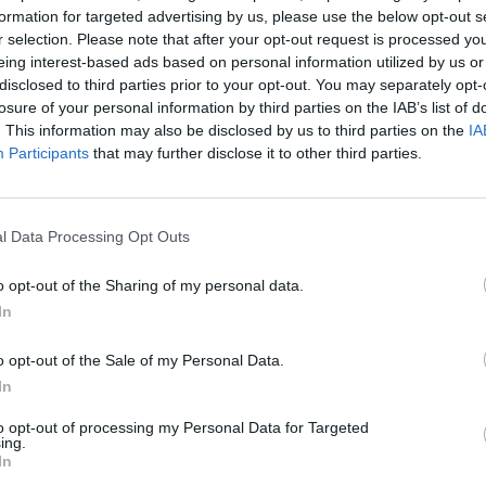
formation for targeted advertising by us, please use the below opt-out s
r selection. Please note that after your opt-out request is processed y
eing interest-based ads based on personal information utilized by us or
disclosed to third parties prior to your opt-out. You may separately opt-
losure of your personal information by third parties on the IAB’s list of
. This information may also be disclosed by us to third parties on the
IA
Participants
that may further disclose it to other third parties.
l Data Processing Opt Outs
o opt-out of the Sharing of my personal data.
In
o opt-out of the Sale of my Personal Data.
mação importante
Tags
In
to opt-out of processing my Personal Data for Targeted
uras
100% elétrico
Audi
Bater
ing.
os
In
BMW
BYD
carros elétricos
 Editorial