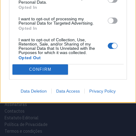
Personal Data.
Opted In
I want to opt-out of processing my
Personal Data for Targeted Advertising.
Opted In
I want to opt-out of Collection, Use,
Sobre
Retention, Sale, and/or Sharing of my
Personal Data that Is Unrelated with the
Purposes for which it was collected.
Noticias do setor automóvel, novidades e ensaios.
Opted Out
CONFIRM
Informação importante
Data Deletion
Data Access
Privacy Policy
Assinaturas
Contactos
Estatuto Editorial
Política de Privacidade
Termos e condições