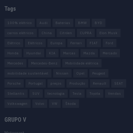
Tags
100% elétrico
Audi
Baterias
BMW
BYD
carros elétricos
China
Citröen
CUPRA
Elon Musk
Elétrico
Elétricos
Europa
Ferrari
FIAT
Ford
Honda
Hyundai
KIA
Marcas
Mazda
Mercado
Mercedes
Mercedes-Benz
Mobilidade elétrica
mobilidade sustentável
Nissan
Opel
Peugeot
Porsche
Portugal
preços
Produção
Renault
SEAT
Stellantis
SUV
tecnologia
Tesla
Toyota
Vendas
Volkswagen
Volvo
VW
Škoda
GRUPO V