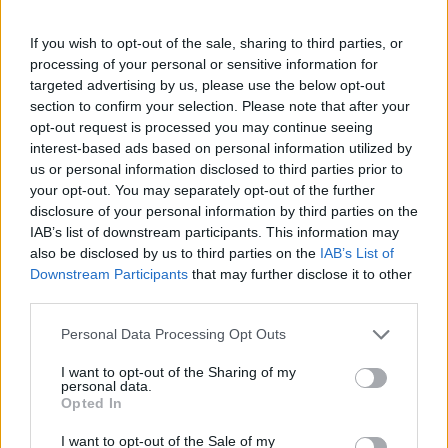
carros de produção
BY
RICARDO CARVALHO
08/02/2023
0
If you wish to opt-out of the sale, sharing to third parties, or
processing of your personal or sensitive information for
targeted advertising by us, please use the below opt-out
Trending
Comments
Latest
section to confirm your selection. Please note that after your
opt-out request is processed you may continue seeing
interest-based ads based on personal information utilized by
Este é um Porsche 911 Carrera RS 2.7 Safari
us or personal information disclosed to third parties prior to
que todos podem comprar
your opt-out. You may separately opt-out of the further
13/03/2024
disclosure of your personal information by third parties on the
IAB’s list of downstream participants. This information may
Vídeo – Tesla Cybertruck – Nunca vimos
also be disclosed by us to third parties on the
IAB’s List of
nada assim!
Downstream Participants
that may further disclose it to other
13/05/2024
third parties.
O Toyota mais português continua à venda
Personal Data Processing Opt Outs
40 anos depois
31/07/2026
I want to opt-out of the Sharing of my
personal data.
Opted In
Vídeo – Os renovados Skoda Scala e Kamiq
12/02/2024
I want to opt-out of the Sale of my