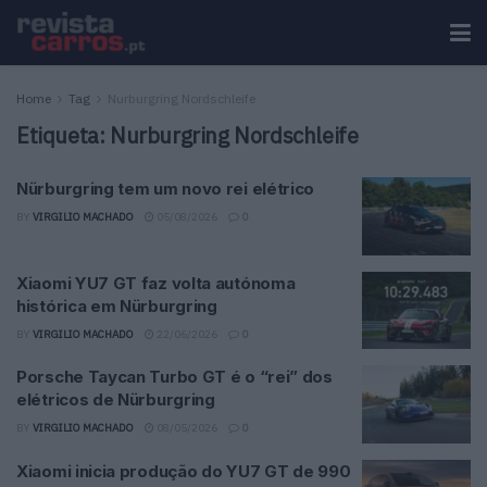
Home
Tag
Nurburgring Nordschleife
Etiqueta:
Nurburgring Nordschleife
Nürburgring tem um novo rei elétrico
BY
VIRGILIO MACHADO
05/08/2026
0
Xiaomi YU7 GT faz volta autónoma
histórica em Nürburgring
BY
VIRGILIO MACHADO
22/06/2026
0
Porsche Taycan Turbo GT é o “rei” dos
elétricos de Nürburgring
BY
VIRGILIO MACHADO
08/05/2026
0
Xiaomi inicia produção do YU7 GT de 990