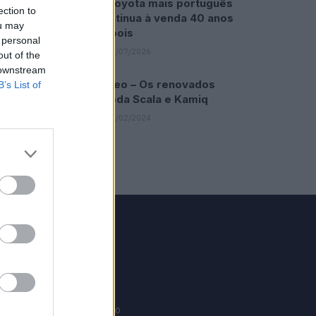
O Toyota mais português
ection to
continua à venda 40 anos
ou may
depois
 personal
31/07/2026
out of the
 downstream
Vídeo – Os renovados
B’s List of
Skoda Scala e Kamiq
12/02/2024
GRUPO V
Motosport
ias
Motomais
Offroad moto