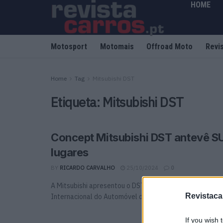
HOME
Motosport
Motomais
Offroad Moto
Revi
Home
Tag
Mitsubishi DST
Etiqueta:
Mitsubishi DST
Concept Mitsubishi DST antevê S
lugares
BY
RICARDO CARVALHO
25/10/2024
0
A Mitsubishi apresentou o DST, um conceito de SUV de tr
Revistaca
Internacional do Automóvel das Filipinas. Mais ...
If you wish 