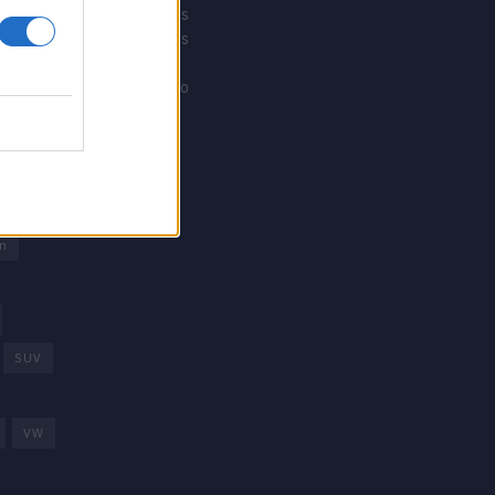
Revistacarros
Revistamotos
os
Calibre12
Mundonautico
rd
arcas
trica
n
SUV
VW