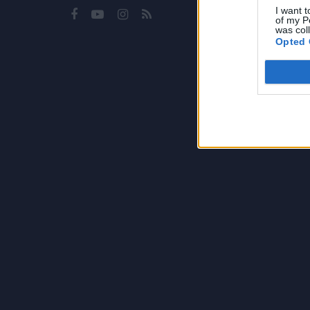
Política
I want t
of my P
Termos 
was col
Opted 