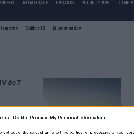
VIDEOS
ATUALIDADE
ENSAIOS
PROJETO VVE
COMERC
stamotos
Calibre12
Mundonautico
UV de 7
ês filas, no Salão
rros -
Do Not Process My Personal Information
to opt-out of the sale, sharing to third parties, or processing of your per