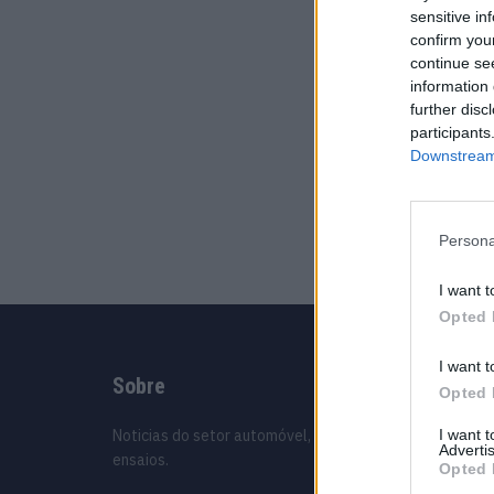
sensitive in
confirm you
continue se
information 
further disc
participants
Downstream 
Persona
I want t
Opted 
I want t
Sobre
Infor
Opted 
I want 
Noticias do setor automóvel, novidades e
Assinat
Advertis
ensaios.
Contact
Opted 
Estatuto