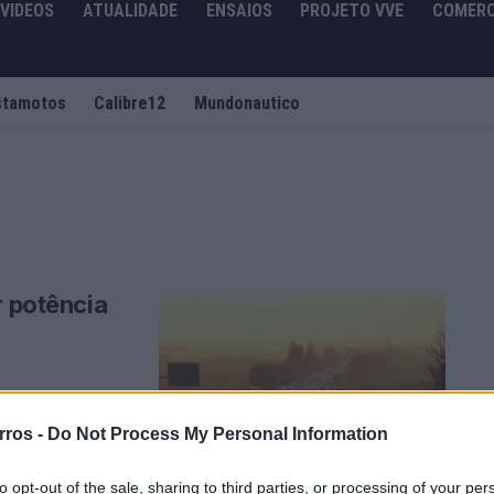
VIDEOS
ATUALIDADE
ENSAIOS
PROJETO VVE
COMERC
stamotos
Calibre12
Mundonautico
r potência
a reduzir a
rros -
Do Not Process My Personal Information
uma nova etapa ...
to opt-out of the sale, sharing to third parties, or processing of your per