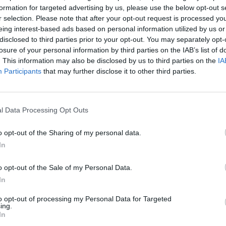
formation for targeted advertising by us, please use the below opt-out s
r selection. Please note that after your opt-out request is processed y
eing interest-based ads based on personal information utilized by us or
disclosed to third parties prior to your opt-out. You may separately opt-
losure of your personal information by third parties on the IAB’s list of
. This information may also be disclosed by us to third parties on the
IA
Participants
that may further disclose it to other third parties.
l Data Processing Opt Outs
o opt-out of the Sharing of my personal data.
In
o opt-out of the Sale of my Personal Data.
mação importante
Tags
In
to opt-out of processing my Personal Data for Targeted
uras
100% elétrico
Audi
Bater
ing.
os
In
BMW
BYD
carros elétricos
 Editorial