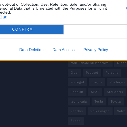
 de Privacidade
o opt-out of Collection, Use, Retention, Sale, and/or Sharing
China
Citröen
CUPRA
ersonal Data that Is Unrelated with the Purposes for which it
e condições
lected.
Elon Musk
Elétrico
Elétric
Out
Europa
Ferrari
FIAT
Fo
CONFIRM
Honda
Hyundai
KIA
M
Mazda
Mercado
Mercedes
Data Deletion
Data Access
Privacy Policy
Mercedes-Benz
Mobilidade elé
mobilidade sustentável
Nissa
Opel
Peugeot
Porsche
Portugal
preços
Produção
Renault
SEAT
Stellantis
tecnologia
Tesla
Toyota
Vendas
Volkswagen
Volvo
Škoda