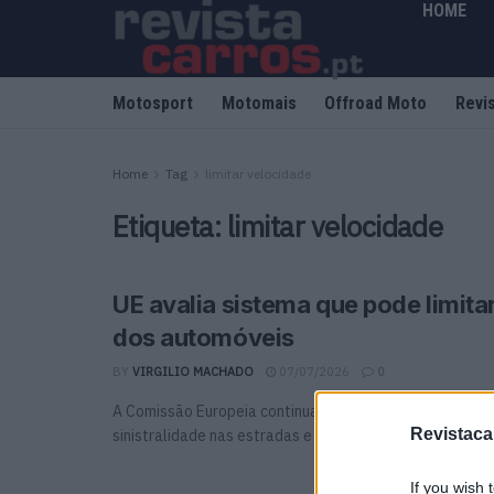
HOME
Motosport
Motomais
Offroad Moto
Revi
Home
Tag
limitar velocidade
Etiqueta:
limitar velocidade
UE avalia sistema que pode limita
dos automóveis
BY
VIRGILIO MACHADO
07/07/2026
0
A Comissão Europeia continua a aprofundar medidas par
Revistaca
sinistralidade nas estradas e prepara‑se para estudar 
If you wish 