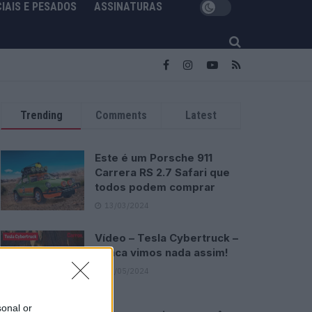
IAIS E PESADOS
ASSINATURAS
Trending
Comments
Latest
Este é um Porsche 911
Carrera RS 2.7 Safari que
todos podem comprar
13/03/2024
Vídeo – Tesla Cybertruck –
Nunca vimos nada assim!
13/05/2024
sonal or