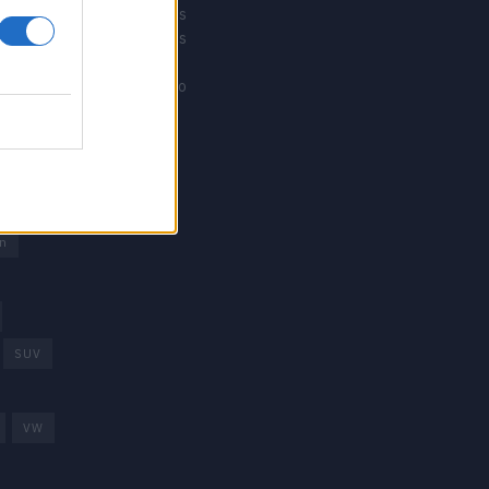
Revistacarros
Revistamotos
os
Calibre12
Mundonautico
rd
arcas
trica
n
SUV
VW