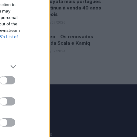
O Toyota mais português
ection to
continua à venda 40 anos
ou may
depois
 personal
31/07/2026
out of the
 downstream
Vídeo – Os renovados
B’s List of
Skoda Scala e Kamiq
12/02/2024
GRUPO V
Motosport
ias
Motomais
Offroad moto