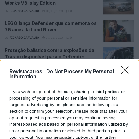
Works V8 Islay Edition
BY
RICARDO CARVALHO
08/05/2023
0
LEGO lança Defender que comemora os
75 anos da Land Rover
BY
RICARDO CARVALHO
17/03/2023
0
Proteção balística contra explosões da
Trasco disponível para o Defender
BY
RICARDO CARVALHO
04/11/2022
0
Revistacarros -
Do Not Process My Personal
Land Rover lança série especial que
Information
comemora os 75 anos do Defender
If you wish to opt-out of the sale, sharing to third parties, or
BY
RICARDO CARVALHO
19/09/2022
0
processing of your personal or sensitive information for
Land Rover revela versão de oito lugares
targeted advertising by us, please use the below opt-out
do novo Defender
section to confirm your selection. Please note that after your
opt-out request is processed you may continue seeing
BY
RICARDO CARVALHO
31/05/2022
0
interest-based ads based on personal information utilized by
Land Rover está a desenvolver um
us or personal information disclosed to third parties prior to
concept do Defender a hidrogénio
your opt-out. You may separately opt-out of the further