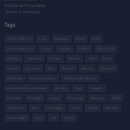
Política de Privacidade
Termos e condições
Tags
100% elétrico
Audi
Baterias
BMW
BYD
carros elétricos
China
Citröen
CUPRA
Elon Musk
Elétrico
Elétricos
Europa
Ferrari
FIAT
Ford
Honda
Hyundai
KIA
Marcas
Mazda
Mercado
Mercedes
Mercedes-Benz
Mobilidade elétrica
mobilidade sustentável
Nissan
Opel
Peugeot
Porsche
Portugal
preços
Produção
Renault
SEAT
Stellantis
SUV
tecnologia
Tesla
Toyota
Vendas
Volkswagen
Volvo
VW
Škoda