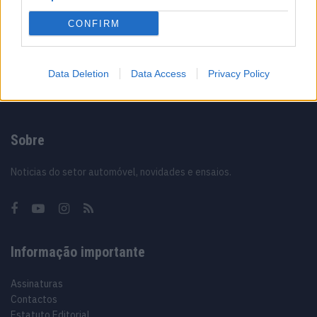
Vídeo – Os renovados Skoda Scala e Kamiq
CONFIRM
12/02/2024
Data Deletion
Data Access
Privacy Policy
Sobre
Noticias do setor automóvel, novidades e ensaios.
Informação importante
Assinaturas
Contactos
Estatuto Editorial