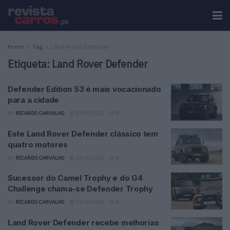
Home
Tag
Land Rover Defender
Etiqueta:
Land Rover Defender
Defender Edition 53 é mais vocacionado
para a cidade
BY
RICARDO CARVALHO
07/07/2025
0
Este Land Rover Defender clássico tem
quatro motores
BY
RICARDO CARVALHO
25/06/2025
0
Sucessor do Camel Trophy e do G4
Challenge chama-se Defender Trophy
BY
RICARDO CARVALHO
23/06/2025
0
Land Rover Defender recebe melhorias