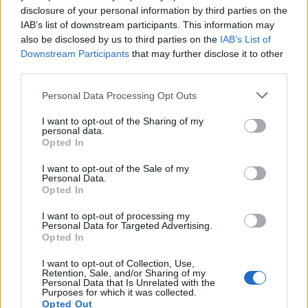
disclosure of your personal information by third parties on the
BY
RICARDO CARVALHO
15/06/2021
0
IAB’s list of downstream participants. This information may
also be disclosed by us to third parties on the
IAB’s List of
Downstream Participants
that may further disclose it to other
1
2
third parties.
Personal Data Processing Opt Outs
Trending
Comments
Latest
I want to opt-out of the Sharing of my
personal data.
Opted In
Este é um Porsche 911 Carrera RS 2.7 Safari
que todos podem comprar
I want to opt-out of the Sale of my
13/03/2024
Personal Data.
Opted In
Vídeo – Tesla Cybertruck – Nunca vimos
nada assim!
I want to opt-out of processing my
Personal Data for Targeted Advertising.
13/05/2024
Opted In
O Toyota mais português continua à venda
I want to opt-out of Collection, Use,
Retention, Sale, and/or Sharing of my
40 anos depois
Personal Data that Is Unrelated with the
31/07/2026
Purposes for which it was collected.
Opted Out