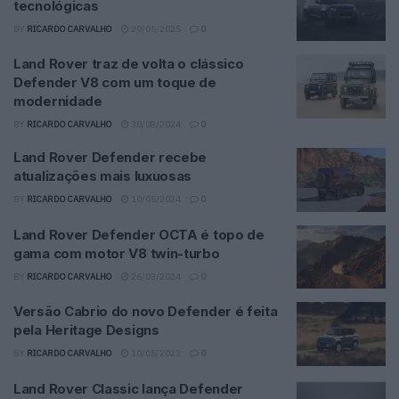
tecnológicas
BY
RICARDO CARVALHO
29/05/2025
0
Land Rover traz de volta o clássico
Defender V8 com um toque de
modernidade
BY
RICARDO CARVALHO
30/08/2024
0
Land Rover Defender recebe
atualizações mais luxuosas
BY
RICARDO CARVALHO
10/05/2024
0
Land Rover Defender OCTA é topo de
gama com motor V8 twin-turbo
BY
RICARDO CARVALHO
26/03/2024
0
Versão Cabrio do novo Defender é feita
pela Heritage Designs
BY
RICARDO CARVALHO
10/05/2023
0
Land Rover Classic lança Defender