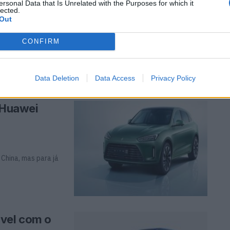
ersonal Data that Is Unrelated with the Purposes for which it
lected.
Out
CONFIRM
elétrico chinês
Data Deletion
Data Access
Privacy Policy
o Huawei
 China, mas para já
vel com o