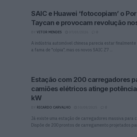
SAIC e Huawei ‘fotocopiam’ o Po
Taycan e provocam revolução no
BY
VITOR MENDES
07/03/2026
0
A indústria automóvel chinesa parecia estar finalmente 
a fama de "cópia", mas os novos SAIC Z7 ...
Estação com 200 carregadores p
camiões elétricos atinge potênci
kW
BY
RICARDO CARVALHO
30/08/2025
0
Já existe uma estação de carregadores massiva para c
Dispõe de 200 prontos de carregamento projetados para