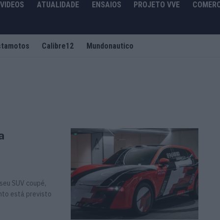
VIDEOS
ATUALIDADE
ENSAIOS
PROJETO VVE
COMERC
stamotos
Calibre12
Mundonautico
a
 seu SUV coupé,
nto está previsto