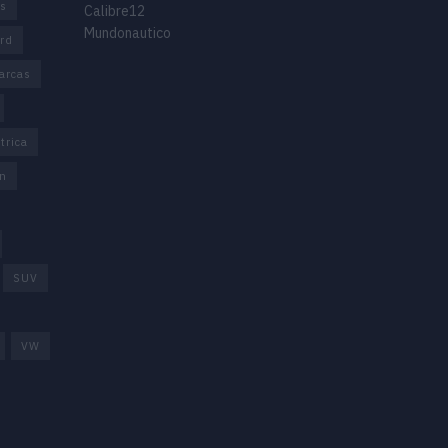
os
Calibre12
Mundonautico
rd
arcas
trica
n
SUV
VW