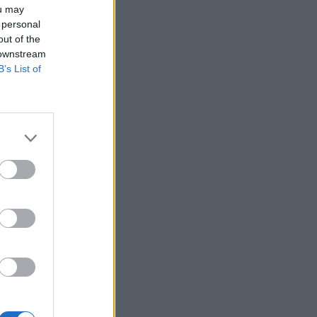
ou may
 personal
out of the
 downstream
B’s List of