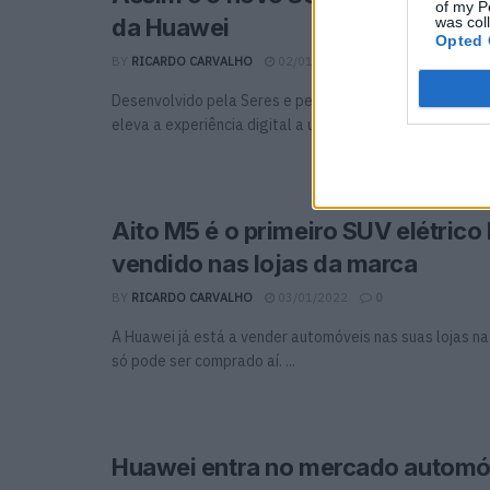
of my P
was col
da Huawei
Opted 
BY
RICARDO CARVALHO
02/01/2024
0
Desenvolvido pela Seres e pela Huawei, este novo SUV 
eleva a experiência digital a um novo patamar graças ...
Aito M5 é o primeiro SUV elétric
vendido nas lojas da marca
BY
RICARDO CARVALHO
03/01/2022
0
A Huawei já está a vender automóveis nas suas lojas na
só pode ser comprado aí. ...
Huawei entra no mercado automó