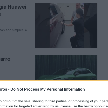
gia Huawei
s
masiado simples, a
arro
ita aos
elétricos. Entre
rros -
Do Not Process My Personal Information
to opt-out of the sale, sharing to third parties, or processing of your per
formation for targeted advertising by us, please use the below opt-out s