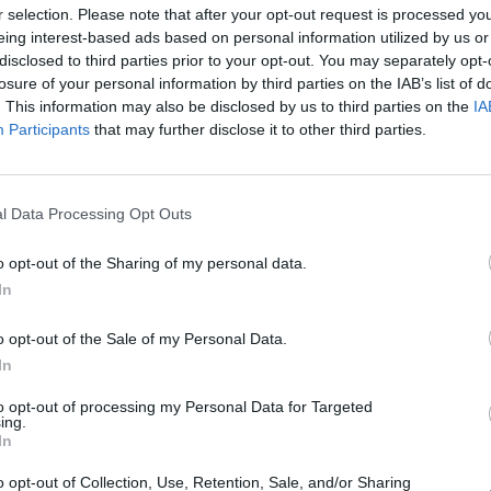
iciente
r selection. Please note that after your opt-out request is processed y
eing interest-based ads based on personal information utilized by us or
disclosed to third parties prior to your opt-out. You may separately opt-
losure of your personal information by third parties on the IAB’s list of
 2021, em Munique,
. This information may also be disclosed by us to third parties on the
IA
Participants
that may further disclose it to other third parties.
l Data Processing Opt Outs
é
o opt-out of the Sharing of my personal data.
awei
In
o opt-out of the Sale of my Personal Data.
ei na China será
In
to opt-out of processing my Personal Data for Targeted
ing.
In
assinatura
o opt-out of Collection, Use, Retention, Sale, and/or Sharing