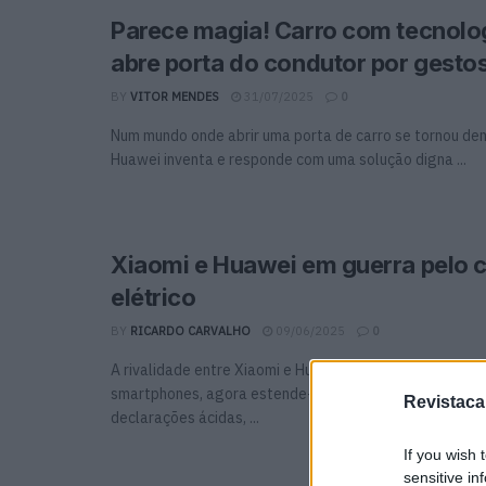
Parece magia! Carro com tecnolo
abre porta do condutor por gesto
BY
VITOR MENDES
31/07/2025
0
Num mundo onde abrir uma porta de carro se tornou de
Huawei inventa e responde com uma solução digna ...
Xiaomi e Huawei em guerra pelo c
elétrico
BY
RICARDO CARVALHO
09/06/2025
0
A rivalidade entre Xiaomi e Huawei, anteriormente restr
smartphones, agora estende-se ao mercado dos carros 
Revistaca
declarações ácidas, ...
If you wish 
sensitive in