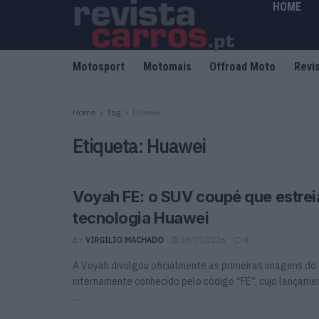
HOME
Motosport
Motomais
Offroad Moto
Revi
Home
Tag
Huawei
Etiqueta:
Huawei
Voyah FE: o SUV coupé que estrei
tecnologia Huawei
BY
VIRGILIO MACHADO
08/05/2026
0
A Voyah divulgou oficialmente as primeiras imagens do
internamente conhecido pelo código “FE”, cujo lançame
...