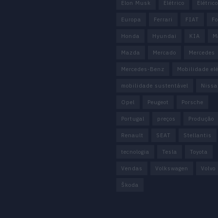
Elon Musk
Elétrico
Elétric
Europa
Ferrari
FIAT
Fo
Honda
Hyundai
KIA
M
Mazda
Mercado
Mercedes
Mercedes-Benz
Mobilidade elé
mobilidade sustentável
Nissa
Opel
Peugeot
Porsche
Portugal
preços
Produção
Renault
SEAT
Stellantis
tecnologia
Tesla
Toyota
Vendas
Volkswagen
Volvo
Škoda