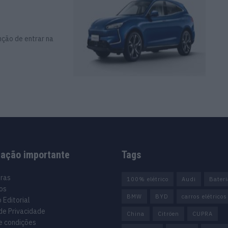
nção de entrar na
mação importante
Tags
uras
100% elétrico
Audi
Bater
os
BMW
BYD
carros elétricos
 Editorial
 de Privacidade
China
Citröen
CUPRA
e condições