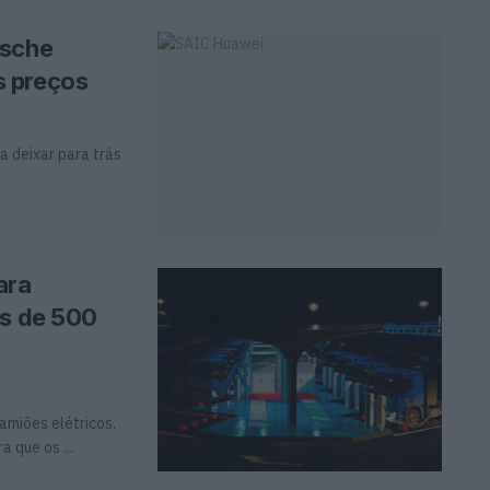
rsche
s preços
a deixar para trás
ara
as de 500
amiões elétricos.
 que os ...