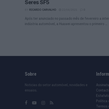
Seres SF5
BY
RICARDO CARVALHO
22/04/2021
0
Após ter anunciado no passado mês de fevereiro a inte
indústria automóvel, a Huawei apresentou o primeiro ...
Sobre
Infor
Noticias do setor automóvel, novidades e
Assinat
ensaios.
Contact
Estatuto
Política
Termos 