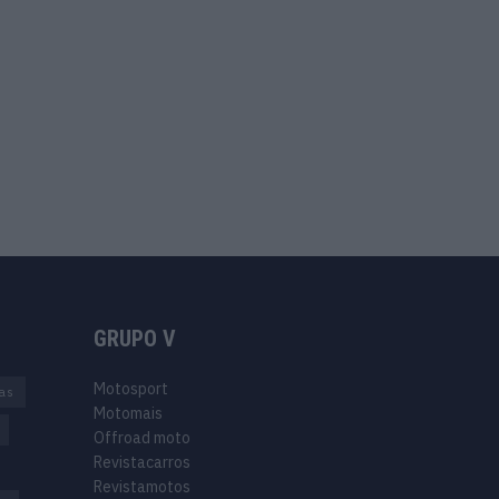
GRUPO V
Motosport
ias
Motomais
Offroad moto
Revistacarros
Revistamotos