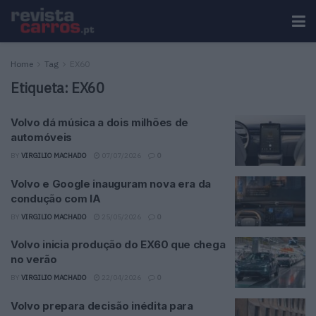
Home
Tag
EX60
Etiqueta:
EX60
Volvo dá música a dois milhões de
automóveis
BY
VIRGILIO MACHADO
07/07/2026
0
Volvo e Google inauguram nova era da
condução com IA
BY
VIRGILIO MACHADO
25/05/2026
0
Volvo inicia produção do EX60 que chega
no verão
BY
VIRGILIO MACHADO
22/04/2026
0
Volvo prepara decisão inédita para