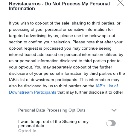
Revistacarros -
Do Not Process My Personal
BY
VIRGILIO MACHADO
08/01/2026
0
Information
Volvo quer alargar parceria com
a Geely e manter a identidade
If you wish to opt-out of the sale, sharing to third parties, or
processing of your personal or sensitive information for
BY
VIRGILIO MACHADO
14/11/2025
0
targeted advertising by us, please use the below opt-out
section to confirm your selection. Please note that after your
opt-out request is processed you may continue seeing
Trending
Comments
Latest
interest-based ads based on personal information utilized by
us or personal information disclosed to third parties prior to
Este é um Porsche 911 Carrera RS 2.7 Safari
your opt-out. You may separately opt-out of the further
que todos podem comprar
disclosure of your personal information by third parties on the
IAB’s list of downstream participants. This information may
13/03/2024
also be disclosed by us to third parties on the
IAB’s List of
Vídeo – Tesla Cybertruck – Nunca vimos
Downstream Participants
that may further disclose it to other
nada assim!
third parties.
13/05/2024
Personal Data Processing Opt Outs
O Toyota mais português continua à venda
I want to opt-out of the Sharing of my
40 anos depois
personal data.
31/07/2026
Opted In