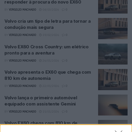
responder à procura do novo EX60
BY
VIRGILIO MACHADO
04/03/2026
0
Volvo cria um tipo de letra para tornar a
condução mais segura
BY
VIRGILIO MACHADO
19/02/2026
0
Volvo EX60 Cross Country: um elétrico
pronto para a aventura
BY
VIRGILIO MACHADO
26/01/2026
0
Volvo apresenta o EX60 que chega com
810 km de autonomia
BY
VIRGILIO MACHADO
22/01/2026
0
Volvo lança o primeiro automóvel
equipado com assistente Gemini
BY
VIRGILIO MACHADO
15/01/2026
0
Volvo EX60 chega com 810 km de
autonomia