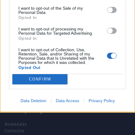
I want to opt-out of the Sale of my
Vídeo – Os renovados Skoda Scala e Kamiq
Personal Data.
12/02/2024
Opted In
I want to opt-out of processing my
Personal Data for Targeted Advertising.
Opted In
I want to opt-out of Collection, Use,
Retention, Sale, and/or Sharing of my
Personal Data that Is Unrelated with the
Sobre
Purposes for which it was collected.
Opted Out
Noticias do setor automóvel, novidades e ensaios.
CONFIRM
Data Deletion
Data Access
Privacy Policy
Informação importante
Assinaturas
Contactos