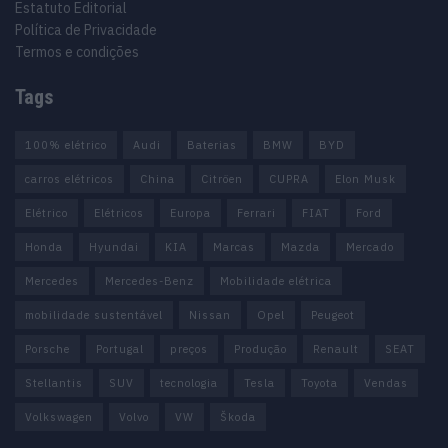
Estatuto Editorial
Política de Privacidade
Termos e condições
Tags
100% elétrico
Audi
Baterias
BMW
BYD
carros elétricos
China
Citröen
CUPRA
Elon Musk
Elétrico
Elétricos
Europa
Ferrari
FIAT
Ford
Honda
Hyundai
KIA
Marcas
Mazda
Mercado
Mercedes
Mercedes-Benz
Mobilidade elétrica
mobilidade sustentável
Nissan
Opel
Peugeot
Porsche
Portugal
preços
Produção
Renault
SEAT
Stellantis
SUV
tecnologia
Tesla
Toyota
Vendas
Volkswagen
Volvo
VW
Škoda