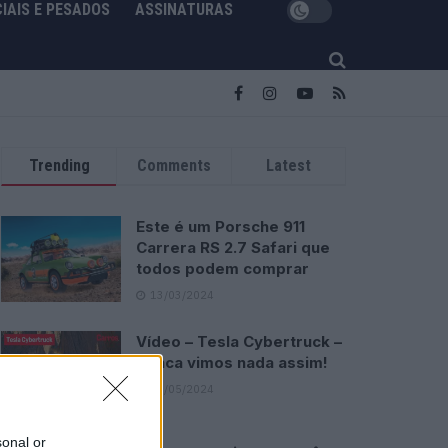
IAIS E PESADOS
ASSINATURAS
Trending
Comments
Latest
Este é um Porsche 911
Carrera RS 2.7 Safari que
todos podem comprar
13/03/2024
Vídeo – Tesla Cybertruck –
Nunca vimos nada assim!
13/05/2024
sonal or