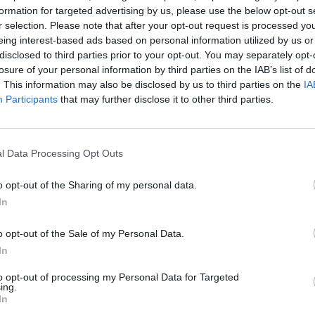
formation for targeted advertising by us, please use the below opt-out s
r selection. Please note that after your opt-out request is processed y
eing interest-based ads based on personal information utilized by us or
disclosed to third parties prior to your opt-out. You may separately opt-
losure of your personal information by third parties on the IAB’s list of
. This information may also be disclosed by us to third parties on the
IA
Participants
that may further disclose it to other third parties.
l Data Processing Opt Outs
o opt-out of the Sharing of my personal data.
In
o opt-out of the Sale of my Personal Data.
mação importante
Tags
In
to opt-out of processing my Personal Data for Targeted
uras
100% elétrico
Audi
Bater
ing.
os
In
BMW
BYD
carros elétricos
 Editorial