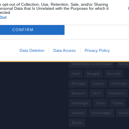
 de Privacidade
o opt-out of Collection, Use, Retention, Sale, and/or Sharing
China
Citröen
CUPRA
ersonal Data that Is Unrelated with the Purposes for which it
e condições
lected.
Elon Musk
Elétrico
Elétric
Out
Europa
Ferrari
FIAT
Fo
CONFIRM
Honda
Hyundai
KIA
M
Mazda
Mercado
Mercedes
Data Deletion
Data Access
Privacy Policy
Mercedes-Benz
Mobilidade elé
mobilidade sustentável
Nissa
Opel
Peugeot
Porsche
Portugal
preços
Produção
Renault
SEAT
Stellantis
tecnologia
Tesla
Toyota
Vendas
Volkswagen
Volvo
Škoda