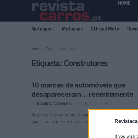
HOME
Motosport
Motomais
Offroad Moto
Revi
Home
Tag
Construtores
Etiqueta:
Construtores
10 marcas de automóveis que
desapareceram… recentemente
BY
RICARDO CARVALHO
05/05/2023
0
Algumas foram realmente importantes em décadas que 
Revistaca
quais são as marcas que se lembra que desapareceram .
If you wish 