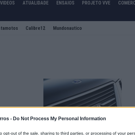
VIDEOS
ATUALIDADE
ENSAIOS
PROJETO VVE
COMERC
stamotos
Calibre12
Mundonautico
já lá vão, mas
rros -
Do Not Process My Personal Information
..
to opt-out of the sale, sharing to third parties, or processing of your per