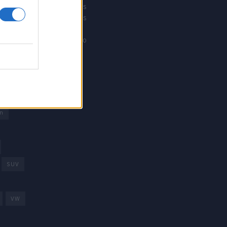
Revistacarros
Revistamotos
os
Calibre12
Mundonautico
rd
arcas
trica
n
SUV
VW