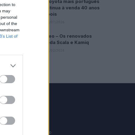
O Toyota mais português
ection to
continua à venda 40 anos
ou may
depois
 personal
31/07/2026
out of the
 downstream
Vídeo – Os renovados
B’s List of
Skoda Scala e Kamiq
12/02/2024
GRUPO V
Motosport
ias
Motomais
Offroad moto